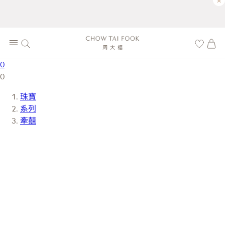
×
0
0
珠寶
系列
牽囍