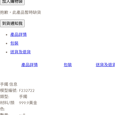
加入購物袋
抱歉，此產品暫時缺貨
到貨通知我
產品詳情
包裝
送貨及退貨
產品詳情
包裝
送貨及退
手鐲 信息
模型編號:
F232722
類型:
手鐲
材料/顔
999.9黃金
色: