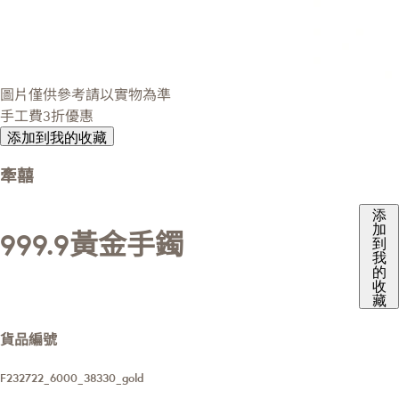
圖片僅供參考請以實物為準
手工費3折優惠
添加到我的收藏
牽囍
添
加
999.9黃金手鐲
到
我
的
收
藏
貨品編號
F232722_6000_38330_gold