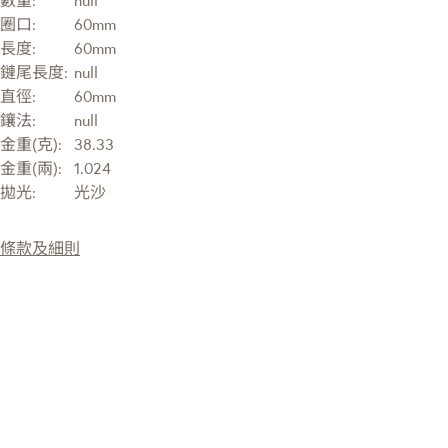
數量:
null
圈口:
60mm
長度:
60mm
鏈尾長度:
null
直徑:
60mm
鑲法:
null
金重(克):
38.33
金重(兩):
1.024
拋光:
光沙
條款及細則