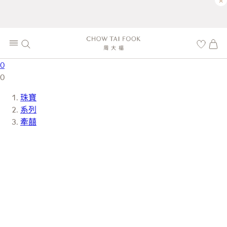
×
0
0
珠寶
系列
牽囍