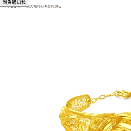
到貨通知我
周大福可追溯歷程鑽石