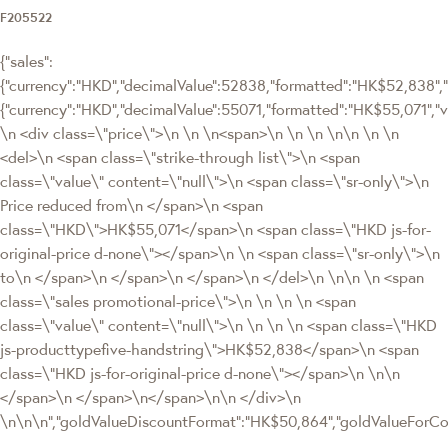
F205522
{"sales":
{"currency":"HKD","decimalValue":52838,"formatted":"HK$52,838","v
{"currency":"HKD","decimalValue":55071,"formatted":"HK$55,071
\n <div class=\"price\">\n \n \n<span>\n \n \n \n\n \n \n
<del>\n <span class=\"strike-through list\">\n <span
class=\"value\" content=\"null\">\n <span class=\"sr-only\">\n
Price reduced from\n </span>\n <span
class=\"HKD\">HK$55,071</span>\n <span class=\"HKD js-for-
original-price d-none\"></span>\n \n <span class=\"sr-only\">\n
to\n </span>\n </span>\n </span>\n </del>\n \n\n \n <span
class=\"sales promotional-price\">\n \n \n \n <span
class=\"value\" content=\"null\">\n \n \n \n <span class=\"HKD
js-producttypefive-handstring\">HK$52,838</span>\n <span
class=\"HKD js-for-original-price d-none\"></span>\n \n\n
</span>\n </span>\n</span>\n\n </div>\n
\n\n\n","goldValueDiscountFormat":"HK$50,864","goldValueFor