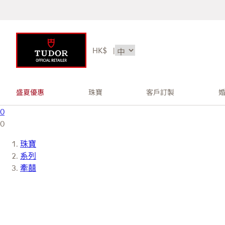
HK$
|
盛夏優惠
珠寶
客戶訂製
0
0
珠寶
系列
牽囍