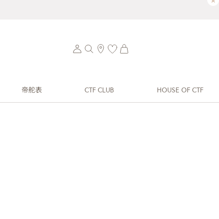
×
帝舵表
CTF CLUB
HOUSE OF CTF