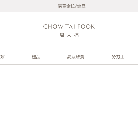
購買金粒/金豆
婚嫁
禮品
高級珠寶
勞力士