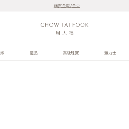
購買金粒/金豆
婚嫁
禮品
高級珠寶
勞力士