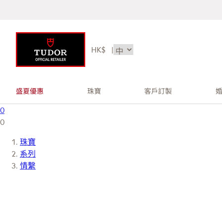
HK$
|
盛夏優惠
珠寶
客戶訂製
0
0
珠寶
系列
情繫