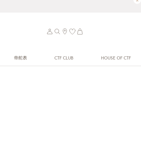
×
帝舵表
CTF CLUB
HOUSE OF CTF