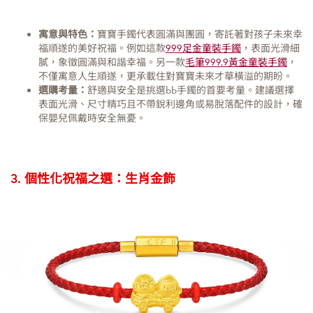
寓意與特色：
寶寶手鐲代表圓滿與團圓，寄託著對孩子未來幸
福順遂的美好祝福。例如這款
999足金童裝手鐲
，表面光滑細
膩，象徵圓滿與和諧幸福。另一款
毛筆999.9黃金童裝手鐲
，
不僅寓意人生順遂，更承載住對寶寶未來才華橫溢的期盼。
選購考量：
舒適與安全是挑選bb手鐲的首要考量。建議選擇
表面光滑、尺寸精巧且不帶銳利邊角或易脫落配件的設計，確
保嬰兒佩戴時安全無憂。
3. 個性化祝福之選：生肖金飾