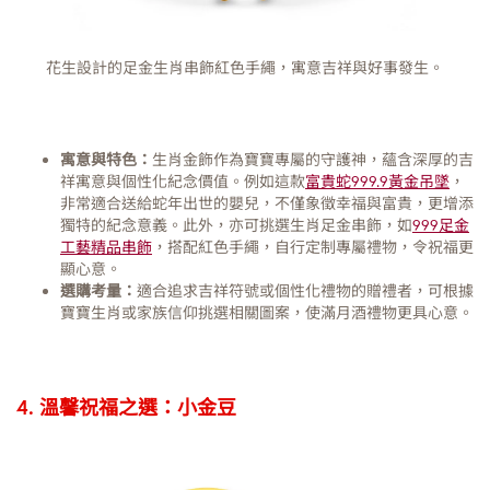
花生設計的足金生肖串飾紅色手繩，寓意吉祥與好事發生。
寓意與特色：
生肖金飾作為寶寶專屬的守護神，蘊含深厚的吉
祥寓意與個性化紀念價值。例如這款
富貴蛇999.9黃金吊墜
，
非常適合送給蛇年出世的嬰兒，不僅象徵幸福與富貴，更增添
獨特的紀念意義。此外，亦可挑選生肖足金串飾，如
999足金
工藝精品串飾
，搭配紅色手繩，自行定制專屬禮物，令祝福更
顯心意。
選購考量：
適合追求吉祥符號或個性化禮物的贈禮者，可根據
寶寶生肖或家族信仰挑選相關圖案，使滿月酒禮物更具心意。
4. 溫馨祝福之選：小金豆