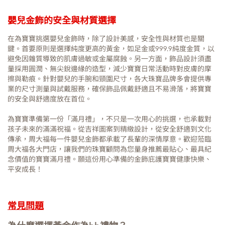
嬰兒金飾的安全與材質選擇
在為寶寶挑選嬰兒金飾時，除了設計美感，安全性與材質也是關
鍵。首要原則是選擇純度更高的黃金，如足金或999.9純度金質，以
避免因雜質導致的肌膚過敏或金屬腐蝕。另一方面，飾品設計須盡
量採用圓潤、無尖銳邊緣的造型，減少寶寶日常活動時對皮膚的摩
擦與勒痕。針對嬰兒的手腕和頸圍尺寸，各大珠寶品牌多會提供專
業的尺寸測量與試戴服務，確保飾品佩戴舒適且不易滑落，將寶寶
的安全與舒適度放在首位。
為寶寶準備第一份「滿月禮」，不只是一次用心的挑選，也承載對
孩子未來的滿滿祝福。從吉祥圖案到精緻設計，從安全舒適到文化
傳承，周大福每一件嬰兒金飾都承載了長輩的深情厚意。歡迎蒞臨
周大福各大門店，讓我們的珠寶顧問為您量身推薦最貼心、最具紀
念價值的寶寶滿月禮。願這份用心準備的金飾庇護寶寶健康快樂、
平安成長！
常見問題