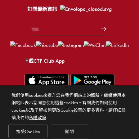
訂閲最新資訊
下載CTF Club App
我們使用cookies來提升您在我們網站上的體驗。繼續使用本
條款細則
使用條款
隱私政策
官方聲明
相關網站
網站即表示您同意使用這些cookies。有關我們如何使用
cookies以及了解如何更改Cookie設置的更多資料，請仔細閱
© 2026 周大福珠寶金行有限公司 版權所有 不得轉載
讀我們的
私隱政策
.
貴金屬及寶石B類註冊交易商（註冊號碼：B-B-24-01-00028）
接受Cookies
關閉