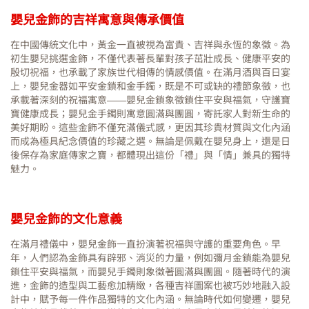
嬰兒金飾的吉祥寓意與傳承價值
在中國傳統文化中，黃金一直被視為富貴、吉祥與永恆的象徵。為
初生嬰兒挑選金飾，不僅代表著長輩對孩子茁壯成長、健康平安的
殷切祝福，也承載了家族世代相傳的情感價值。在滿月酒與百日宴
上，嬰兒金器如平安金鎖和金手鐲，既是不可或缺的禮節象徵，也
承載著深刻的祝福寓意——嬰兒金鎖象徵鎖住平安與福氣，守護寶
寶健康成長；嬰兒金手鐲則寓意圓滿與團圓，寄託家人對新生命的
美好期盼。這些金飾不僅充滿儀式感，更因其珍貴材質與文化內涵
而成為極具紀念價值的珍藏之選。無論是佩戴在嬰兒身上，還是日
後保存為家庭傳家之寶，都體現出這份「禮」與「情」兼具的獨特
魅力。
嬰兒金飾的文化意義
在滿月禮儀中，嬰兒金飾一直扮演著祝福與守護的重要角色。早
年，人們認為金飾具有辟邪、消災的力量，例如彌月金鎖能為嬰兒
鎖住平安與福氣，而嬰兒手鐲則象徵著圓滿與團圓。隨著時代的演
進，金飾的造型與工藝愈加精緻，各種吉祥圖案也被巧妙地融入設
計中，賦予每一件作品獨特的文化內涵。無論時代如何變遷，嬰兒