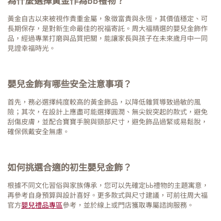
為什麼選擇黃金作為bb禮物？
黃金自古以來被視作貴重金屬，象徵富貴與永恆，其價值穩定、可
長期保存，是對新生命最佳的祝福寄託。周大福精選的嬰兒金飾作
品，經過專業打磨與品質把關，能讓家長與孩子在未來歲月中一同
見證幸福時光。
嬰兒金飾有哪些安全注意事項？
首先，務必選擇純度較高的黃金飾品，以降低雜質導致過敏的風
險；其次，在設計上應盡可能選擇圓潤、無尖銳突起的款式，避免
刮傷皮膚，並配合寶寶手腕與頸部尺寸，避免飾品過緊或易鬆脫，
確保佩戴安全無慮。
如何挑選合適的初生嬰兒金飾？
根據不同文化習俗與家族傳承，您可以先確定bb禮物的主題寓意，
再參考自身預算與設計喜好。更多款式與尺寸建議，可前往周大福
官方
嬰兒禮品專區
參考，並於線上或門店獲取專屬諮詢服務。