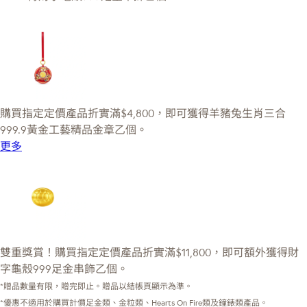
購買指定定價產品折實滿$4,800，即可獲得羊豬兔生肖三合
999.9黃金工藝精品金章乙個。
更多
雙重獎賞！購買指定定價產品折實滿$11,800，即可額外獲得財
字龜殼999足金串飾乙個。
*贈品數量有限，贈完即止。贈品以結帳頁顯示為準。
*優惠不適用於購買計價足金類、金粒類、Hearts On Fire類及鐘錶類產品。