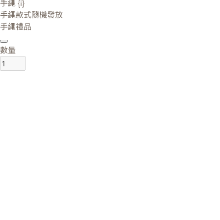
手繩 {i}
手繩款式隨機發放
手繩禮品
數量