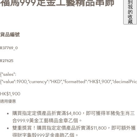
福馬999足金工藝精品串飾
到
我
的
收
藏
貨品編號
R37769_0
R27625
{"sales":
{"value":1900,"currency":"HKD","formatted":"HK$1,900","decimalPrice"
HK$1,900
適用優惠
購買指定定價產品折實滿$4,800，即可獲得羊豬兔生肖三
合999.9黃金工藝精品金章乙個。
雙重獎賞！購買指定定價產品折實滿$11,800，即可額外獲
得財字龜殼999足金串飾乙個。