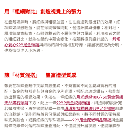
用「粗細對比」創造視覺上的張力
在疊戴項鍊時，將細緻與粗曠並置，往往能達到最出彩的效果。細
項鍊如絲般輕盈，能在頸間微微閃動，營造細膩與優雅；相對地，
粗項鍊厚實結實，凸顯佩戴者的不羈個性與力量感。利用兩者之間
的粗細對比，就能在簡約中蘊含變化。推薦將極具設計感的
一箭傾
心愛心999足金頸鏈
與細緻的鎖骨鏈相互呼應，讓層次感更為分明，
也為造型注入小巧思。
讓「材質混搭」 豐富造型質感
想要在項鍊疊戴中突顯質感差異，不妨嘗試不同金屬與寶石的搭
配。黃金的熱烈光芒與白金的冷冽光澤，搭配珍珠或鑽石，都能創
造出豐富的視覺效果。例如在一條細緻的
月光蝴蝶18K/750黃金黃鑲
天然鑽石頸鏈
下方，配上一條
999.9黃金絞絲頸鏈
，細扭絲的設計宛
若微風拂過，再在頸間點綴一條由
環環相扣貓眼珠999足金頸鏈
組成
的流蘇鏈，便能同時兼具份量感與細節趣味，將不同材質的獨特韻
味完美融合。或將細緻的珍珠項鍊——
999足金配嵌精品頸鏈
與金屬
鏈條或線條俐落的項鍊重疊搭配，不僅能提升層次感，也能讓臉部