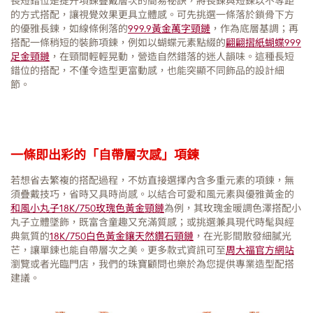
長短錯位是提升項鍊疊戴層次的簡易祕訣，將長鍊與短鍊以不等距
的方式搭配，讓視覺效果更具立體感。可先挑選一條落於鎖骨下方
的優雅長鍊，如線條俐落的
999.9黃金萬字頸鏈
，作為底層基調；再
搭配一條稍短的裝飾項鍊，例如以蝴蝶元素點綴的
翩翩摺紙蝴蝶999
足金頸鏈
，在頸間輕輕晃動，營造自然錯落的迷人韻味。這種長短
錯位的搭配，不僅令造型更富動感，也能突顯不同飾品的設計細
節。
一條即出彩的「自帶層次感」項鍊
若想省去繁複的搭配過程，不妨直接選擇內含多重元素的項鍊，無
須疊戴技巧，省時又具時尚感。以結合可愛和風元素與優雅黃金的
和風小丸子18K/750玫瑰色黃金頸鏈
為例，其玫瑰金暖調色澤搭配小
丸子立體墜飾，既富含童趣又充滿質感；或挑選兼具現代時髦與經
典氣質的
18K/750白色黃金鑲天然鑽石頸鏈
，在光影間散發細膩光
芒，讓單鍊也能自帶層次之美。更多款式資訊可至
周大福官方網站
瀏覽或者光臨門店，我們的珠寶顧問也樂於為您提供專業造型配搭
建議。