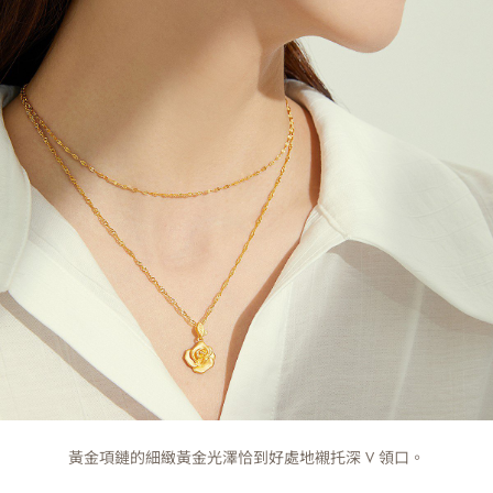
黃金項鏈的細緻黃金光澤恰到好處地襯托深 V 領口。