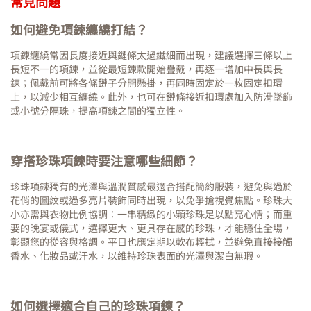
常見問題
如何避免項鍊纏繞打結？
項鍊纏繞常因長度接近與鏈條太過纖細而出現，建議選擇三條以上
長短不一的項鍊，並從最短鍊款開始疊戴，再逐一增加中長與長
鍊；佩戴前可將各條鏈子分開懸掛，再同時固定於一枚固定扣環
上，以減少相互纏繞。此外，也可在鏈條接近扣環處加入防滑墜飾
或小號分隔珠，提高項鍊之間的獨立性。
穿搭珍珠項鍊時要注意哪些細節？
珍珠項鍊獨有的光澤與溫潤質感最適合搭配簡約服裝，避免與過於
花俏的圖紋或過多亮片裝飾同時出現，以免爭搶視覺焦點。珍珠大
小亦需與衣物比例協調：一串精緻的小顆珍珠足以點亮心情；而重
要的晚宴或儀式，選擇更大、更具存在感的珍珠，才能穩住全場，
彰顯您的從容與格調。平日也應定期以軟布輕拭，並避免直接接觸
香水、化妝品或汗水，以維持珍珠表面的光澤與潔白無瑕。
如何選擇適合自己的珍珠項鍊？