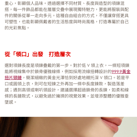
重心，彰顯個人品味。透過選擇不同材質、長度與造型的項鍊混
搭，每一件飾品都能在層層交疊中展現獨特魅力，更能將服裝與配
件的關係從單一走向多元。這種自由組合的方式，不僅讓穿搭更具
可塑性，也能彰顯佩戴者的生活態度與時尚風格，打造專屬於自己
的光彩焦點。
從「領口」出發 打造層次
選對項鍊長度是項鍊疊戴的第一步。對於低 V 領上衣，一條短項鍊
能將視線集中於鎖骨優雅線條，例如採用流線扭轉設計的
999.9黃金
扭片頸鏈
，簡潔細緻的黃金光澤恰到好處地襯托深 V 領口。若是平
口或圓領上衣，則可在短鍊之外再加一條中長度鍊款，製造落差
感；遇到高領或喇叭領設計，建議選擇超過鎖骨的長鍊，如柔和線
條的長鏈款式，以避免過於擁擠的視覺效果，並增添整體的優雅垂
墜感。