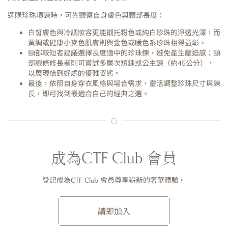
選購珍珠項鍊時，可先觀察自身膚色與頸部長度：
白皙膚色與冷調妝容更能襯托粉色或純白珍珠的淨透光澤，而
黃調或健康小麥色肌膚則與金色或暖色系珍珠相得益彰。
頸部較短者建議選擇長度適中的珍珠鍊，避免產生壓迫感；頸
部線條修長者則可嘗試多層次短鍊或公主鍊（約45公分），
以展現恰到好處的優雅姿態。
最後，依照自身穿衣風格與場合需求，靈活調整珍珠尺寸與鍊
長，即可找到最適合自己的經典之選。
成為CTF Club 會員
登記成為CTF Club 會員尊享嶄新的奢華體驗。
請即加入