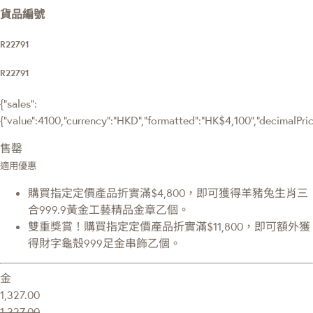
貨品編號
R22791
R22791
{"sales":
{"value":4100,"currency":"HKD","formatted":"HK$4,100","decimalPrice"
售罄
適用優惠
購買指定定價產品折實滿$4,800，即可獲得羊豬兔生肖三
合999.9黃金工藝精品金章乙個。
雙重獎賞！購買指定定價產品折實滿$11,800，即可額外獲
得財字龜殼999足金串飾乙個。
金
1,327.00
1,327.00