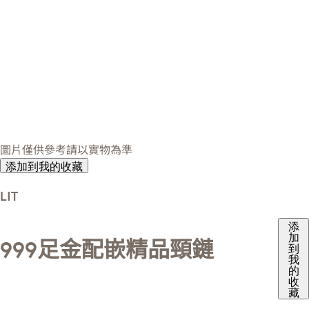
圖片僅供參考請以實物為準
添加到我的收藏
LIT
添
加
999足金配嵌精品頸鏈
到
我
的
收
藏