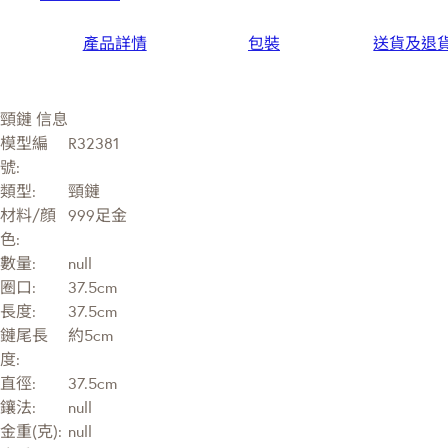
產品詳情
包裝
送貨及退
頸鏈 信息
模型編
R32381
號:
類型:
頸鏈
材料/顔
999足金
色:
數量:
null
圈口:
37.5cm
長度:
37.5cm
鏈尾長
約5cm
度:
直徑:
37.5cm
鑲法:
null
金重(克):
null