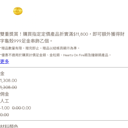
雙重獎賞！購買指定定價產品折實滿$11,800，即可額外獲得財
字龜殼999足金串飾乙個。
*贈品數量有限，贈完即止。贈品以結帳頁顯示為準。
*優惠不適用於購買計價足金類、金粒類、Hearts On Fire類及鐘錶類產品。
更多
金
1,308.00
1,308.00
佣金
人工
-1.00
0.00
0.00
0.00
材料顏色