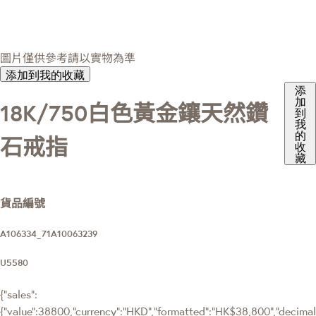
圖片僅供參考請以實物為準
添加到我的收藏
添
加
18K/750白色黃金鑲天然鑽
到
我
的
石戒指
收
藏
貨品編號
A106334_71A10063239
U5580
{"sales":
{"value":38800,"currency":"HKD","formatted":"HK$38,800","decimalPr