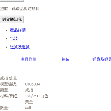
抱歉，此產品暫時缺貨
到貨通知我
產品詳情
包裝
送貨及退貨
產品詳情
包裝
送貨及退
戒指 信息
模型編號:
U106334
類型:
戒指
材料/顔色:
18K/750 白色
黃金
數量:
null