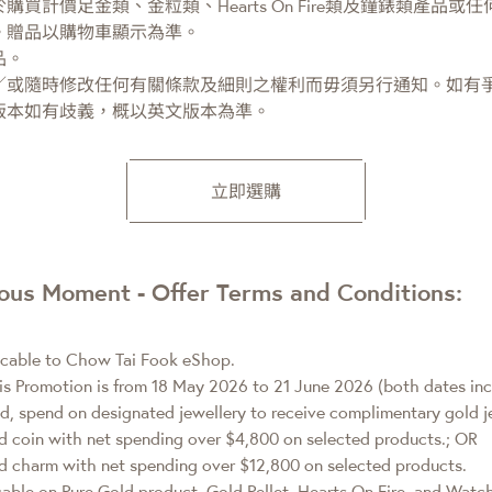
買計價足金類、金粒類、Hearts On Fire類及鐘錶類產品或
。贈品以購物車顯示為準。
品。
／或隨時修改任何有關條款及細則之權利而毋須另行通知。如有
版本如有歧義，概以英文版本為準。
立即選購
ious Moment - Offer Terms and Conditions:
icable to Chow Tai Fook eShop.
is Promotion is from 18 May 2026 to 21 June 2026 (both dates inc
d, spend on designated jewellery to receive complimentary gold j
 coin with net spending over $4,800 on selected products.; OR
 charm with net spending over $12,800 on selected products.
cable on Pure Gold product, Gold Pellet, Hearts On Fire, and Watc