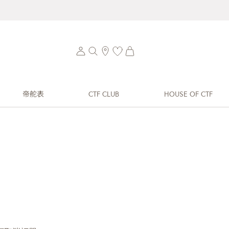
帝舵表
CTF CLUB
HOUSE OF CTF