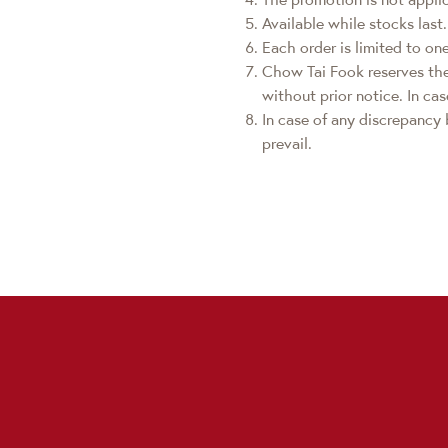
Available while stocks last.
Each order is limited to on
Chow Tai Fook reserves the
without prior notice. In cas
In case of any discrepancy 
prevail.