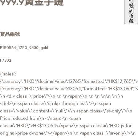
999.9黃金手鏈
到
我
的
收
藏
貨品編號
F150564_1750_9430_gold
F7302
{"sales":
{"currency":"HKD","decimalValue":12765,"formatted":"HK$12,765","va
{"currency":"HKD","decimalValue":13064,"formatted":"HK$13,064
\n <div class=\"price\">\n \n \n<span>\n \n \n \n\n \n \n
<del>\n <span class=\"strike-through list\">\n <span
class=\"value\" content=\"null\">\n <span class=\"sr-only\">\n
Price reduced from\n </span>\n <span
class=\"HKD\">HK$13,064</span>\n <span class=\"HKD js-for-
original-price d-none\"></span>\n \n <span class=\"sr-only\">\n