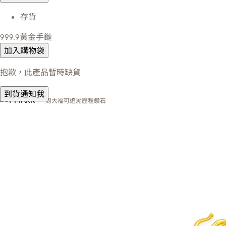
存貨
999.9黃金手鏈
加入購物袋
抱歉，此產品暫時缺貨
到貨通知我
周大福可追溯歷程鑽石