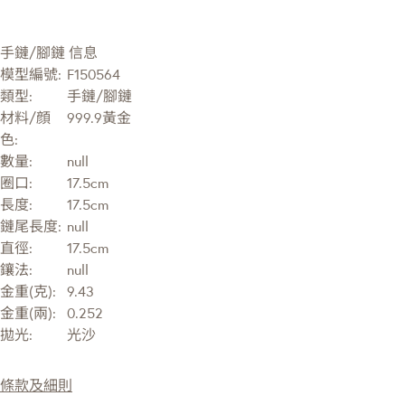
手鏈/腳鏈 信息
模型編號:
F150564
類型:
手鏈/腳鏈
材料/顔
999.9黃金
色:
數量:
null
圈口:
17.5cm
長度:
17.5cm
鏈尾長度:
null
直徑:
17.5cm
鑲法:
null
金重(克):
9.43
金重(兩):
0.252
拋光:
光沙
條款及細則