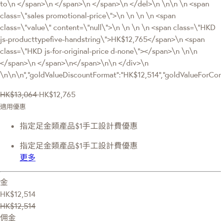
to\n </span>\n </span>\n </span>\n </del>\n \n\n \n <span
class=\"sales promotional-price\">\n \n \n \n <span
class=\"value\" content=\"null\">\n \n \n \n <span class=\"HKD
js-producttypefive-handstring\">HK$12,765</span>\n <span
class=\"HKD js-for-original-price d-none\"></span>\n \n\n
</span>\n </span>\n</span>\n\n </div>\n
\n\n\n","goldValueDiscountFormat":"HK$12,514","goldValueFor
HK$13,064
HK$12,765
適用優惠
指定足金類產品$1手工設計費優惠
指定足金類產品$1手工設計費優惠
更多
金
HK$12,514
HK$12,514
佣金