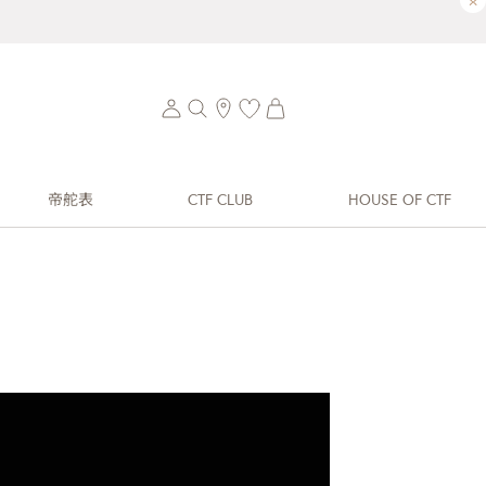
×
帝舵表
CTF CLUB
HOUSE OF CTF