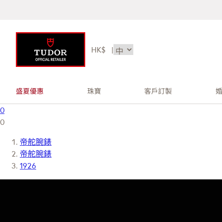
HK$
|
盛夏優惠
珠寶
客戶訂製
0
0
帝舵腕錶
帝舵腕錶
1926