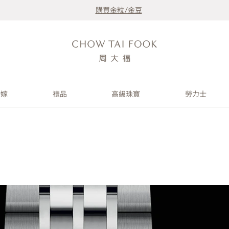
購買金粒/金豆
婚嫁
禮品
高級珠寶
勞力士