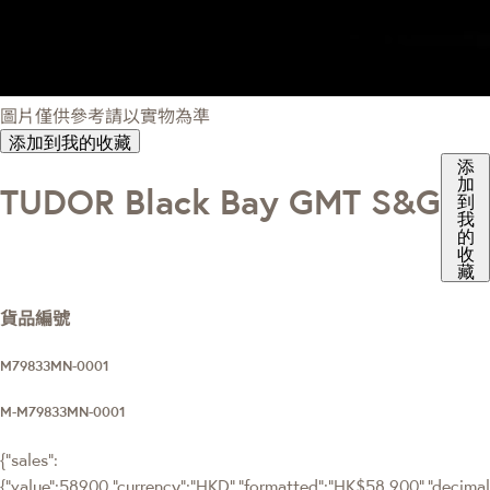
圖片僅供參考請以實物為準
添加到我的收藏
添
加
TUDOR Black Bay GMT S&G
到
我
的
收
藏
貨品編號
M79833MN-0001
M-M79833MN-0001
{"sales":
{"value":58900,"currency":"HKD","formatted":"HK$58,900","decimalPr