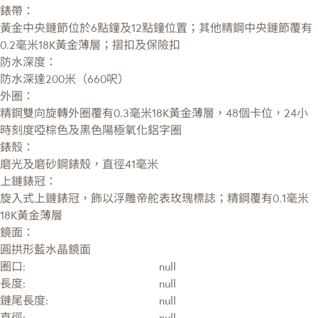
錶帶：
黃金中央鏈節位於6點鐘及12點鐘位置；其他精鋼中央鏈節覆有
0.2毫米18K黃金薄層；摺扣及保險扣
防水深度：
防水深達200米（660呎）
外圈：
精鋼雙向旋轉外圈覆有0.3毫米18K黃金薄層，48個卡位，24小
時刻度啞棕色及黑色陽極氧化鋁字圈
錶殼：
磨光及磨砂鋼錶殼，直徑41毫米
上鏈錶冠：
旋入式上鏈錶冠，飾以浮雕帝舵表玫瑰標誌；精鋼覆有0.1毫米
18K黃金薄層
鏡面：
圓拱形藍水晶鏡面
圈口:
null
長度:
null
鏈尾長度:
null
直徑:
null