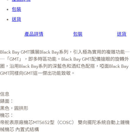
包裝
送貨
產品詳情
包裝
送貨
Black Bay GMT擴展Black Bay系列，引入極為實用的複雜功能─
─「GMT」，即多時區功能。Black Bay GMT配備搶眼的旋轉外
圈，沿用Black Bay系列的深藍色和酒紅色配搭，啞面Black Bay
GMT同樣向GMT這一傑出功能致敬。
信息
錶面：
黑色，圓拱形
機芯：
帝舵表原廠機芯MT5652型（COSC） 雙向擺陀系統自動上鏈機
械機芯 內置式結構