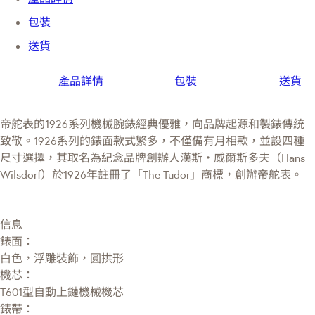
包裝
送貨
產品詳情
包裝
送貨
帝舵表的1926系列機械腕錶經典優雅，向品牌起源和製錶傳統
致敬。1926系列的錶面款式繁多，不僅備有月相款，並設四種
尺寸選擇，其取名為紀念品牌創辦人漢斯・威爾斯多夫（Hans
Wilsdorf）於1926年註冊了「The Tudor」商標，創辦帝舵表。
信息
錶面：
白色，浮雕裝飾，圓拱形
機芯：
T601型自動上鏈機械機芯
錶帶：