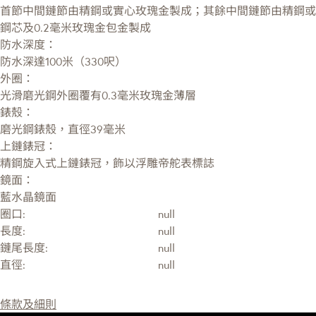
首節中間鏈節由精鋼或實心玫瑰金製成；其餘中間鏈節由精鋼或
鋼芯及0.2毫米玫瑰金包金製成
防水深度：
防水深達100米（330呎）
外圈：
光滑磨光鋼外圈覆有0.3毫米玫瑰金薄層
錶殼：
磨光鋼錶殼，直徑39毫米
上鏈錶冠：
精鋼旋入式上鏈錶冠，飾以浮雕帝舵表標誌
鏡面：
藍水晶鏡面
圈口:
null
長度:
null
鏈尾長度:
null
直徑:
null
條款及細則