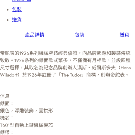
包裝
送貨
產品詳情
包裝
送貨
帝舵表的1926系列機械腕錶經典優雅，向品牌起源和製錶傳統
致敬。1926系列的錶面款式繁多，不僅備有月相款，並設四種
尺寸選擇，其取名為紀念品牌創辦人漢斯・威爾斯多夫（Hans
Wilsdorf）於1926年註冊了「The Tudor」商標，創辦帝舵表。
信息
錶面：
銀色，浮雕裝飾，圓拱形
機芯：
T601型自動上鏈機械機芯
錶帶：