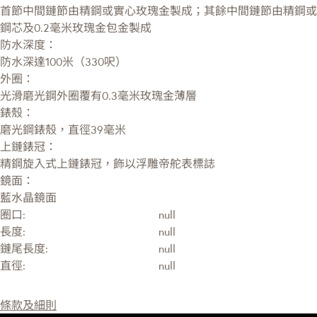
首節中間鏈節由精鋼或實心玫瑰金製成；其餘中間鏈節由精鋼或
鋼芯及0.2毫米玫瑰金包金製成
防水深度：
防水深達100米（330呎）
外圈：
光滑磨光鋼外圈覆有0.3毫米玫瑰金薄層
錶殼：
磨光鋼錶殼，直徑39毫米
上鏈錶冠：
精鋼旋入式上鏈錶冠，飾以浮雕帝舵表標誌
鏡面：
藍水晶鏡面
圈口:
null
長度:
null
鏈尾長度:
null
直徑:
null
條款及細則