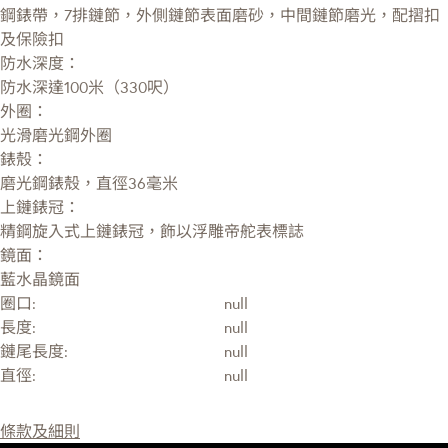
鋼錶帶，7排鏈節，外側鏈節表面磨砂，中間鏈節磨光，配摺扣
及保險扣
防水深度：
防水深達100米（330呎）
外圈：
光滑磨光鋼外圈
錶殼：
磨光鋼錶殼，直徑36毫米
上鏈錶冠：
精鋼旋入式上鏈錶冠，飾以浮雕帝舵表標誌
鏡面：
藍水晶鏡面
圈口:
null
長度:
null
鏈尾長度:
null
直徑:
null
條款及細則