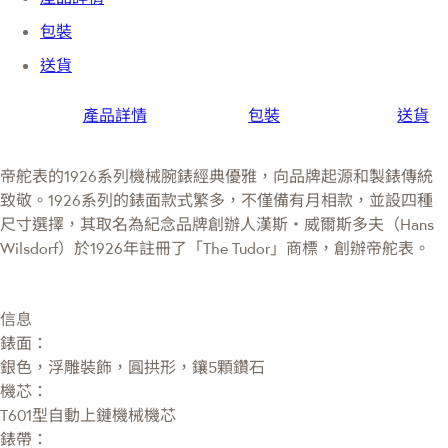
包裝
送貨
產品詳情
包裝
送貨
帝舵表的1926系列機械腕錶經典優雅，向品牌起源和製錶傳統
致敬。1926系列的錶面款式繁多，不僅備有月相款，並設四種
尺寸選擇，其取名為紀念品牌創辦人漢斯・威爾斯多夫（Hans
Wilsdorf）於1926年註冊了「The Tudor」商標，創辦帝舵表。
信息
錶面：
銀色，浮雕裝飾，圓拱形，鑲5顆鑽石
機芯：
T601型自動上鏈機械機芯
錶帶：