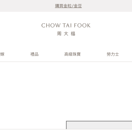
購買金粒/金豆
婚嫁
禮品
高級珠寶
勞力士