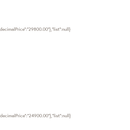
ecimalPrice":"29800.00"},"list":null}
ecimalPrice":"24900.00"},"list":null}