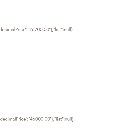
ecimalPrice":"26700.00"},"list":null}
ecimalPrice":"46000.00"},"list":null}