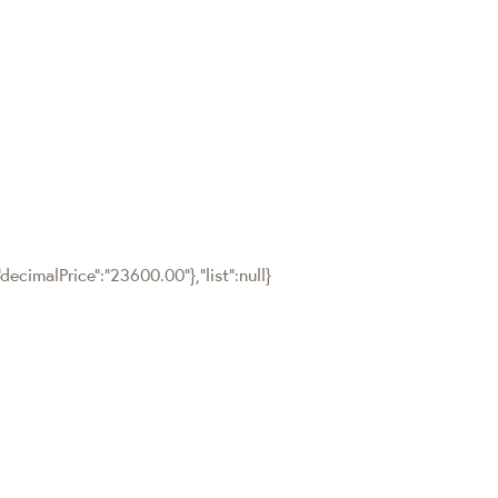
ecimalPrice":"23600.00"},"list":null}