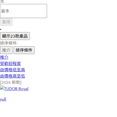
至
套用
顯示23款產品
排序條件:
推介
排序條件
推介
受歡迎程度
由價格低至高
由價格高至低
[2026 新款]
null