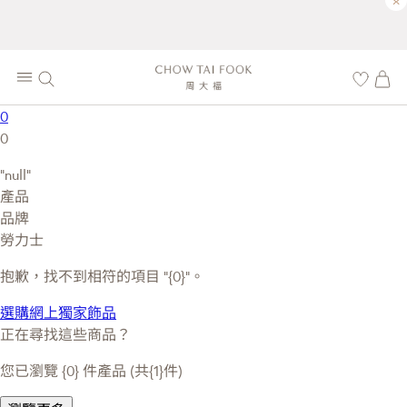
×
0
0
"null"
產品
品牌
勞力士
抱歉，找不到相符的項目 “{0}”。
選購網上獨家飾品
正在尋找這些商品？
您已瀏覽 {0} 件產品 (共{1}件)