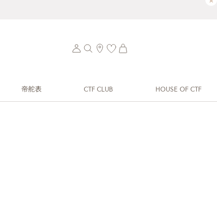
×
帝舵表
CTF CLUB
HOUSE OF CTF