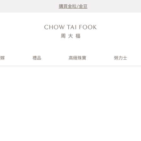
購買金粒/金豆
婚嫁
禮品
高級珠寶
勞力士