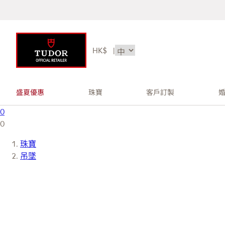
HK$
|
盛夏優惠
珠寶
客戶訂製
0
0
珠寶
吊墜