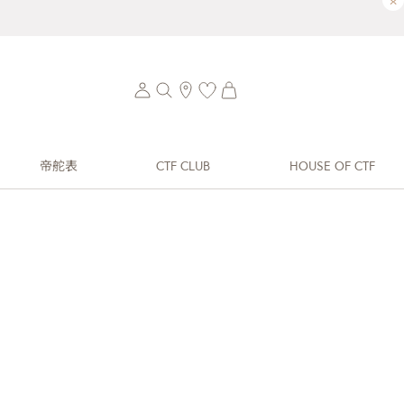
×
帝舵表
CTF CLUB
HOUSE OF CTF