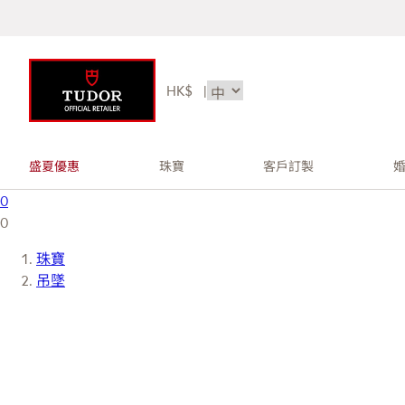
HK$
|
盛夏優惠
珠寶
客戶訂製
0
0
珠寶
吊墜