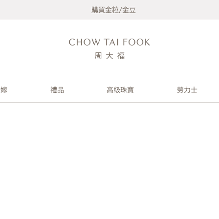
購買金粒/金豆
婚嫁
禮品
高級珠寶
勞力士