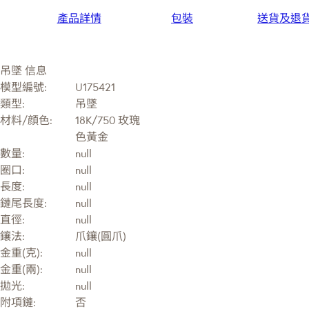
產品詳情
包裝
送貨及退
吊墜 信息
模型編號:
U175421
類型:
吊墜
材料/顔色:
18K/750 玫瑰
色黃金
數量:
null
圈口:
null
長度:
null
鏈尾長度:
null
直徑:
null
鑲法:
爪鑲(圓爪)
金重(克):
null
金重(兩):
null
拋光:
null
附項鏈:
否