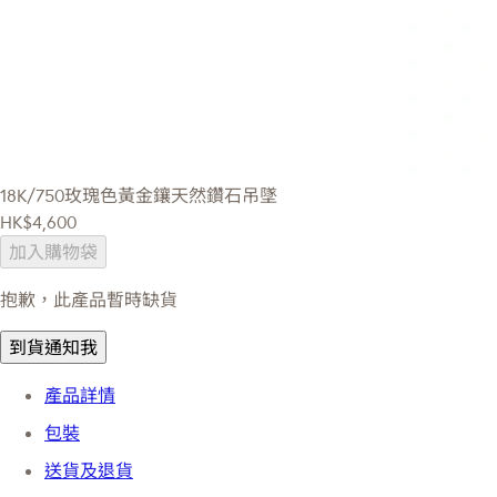
18K/750玫瑰色黃金鑲天然鑽石吊墜
HK$4,600
加入購物袋
抱歉，此產品暫時缺貨
到貨通知我
產品詳情
包裝
送貨及退貨