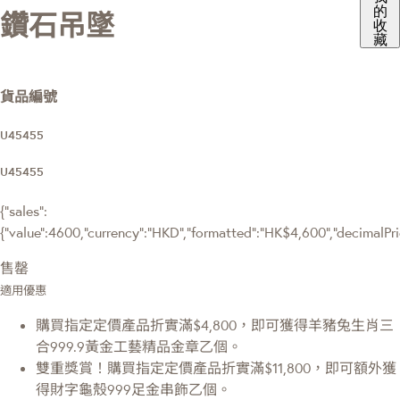
的
鑽石吊墜
收
藏
貨品編號
U45455
U45455
{"sales":
{"value":4600,"currency":"HKD","formatted":"HK$4,600","decimalPrice
售罄
適用優惠
購買指定定價產品折實滿$4,800，即可獲得羊豬兔生肖三
合999.9黃金工藝精品金章乙個。
雙重獎賞！購買指定定價產品折實滿$11,800，即可額外獲
得財字龜殼999足金串飾乙個。