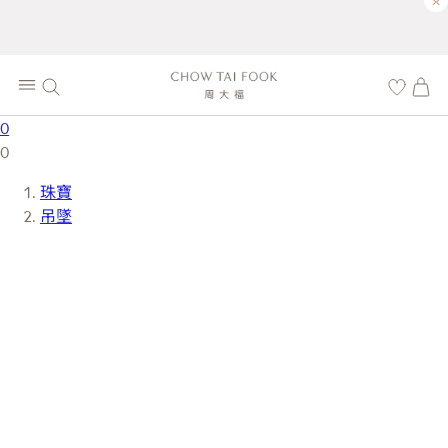
×
0
0
珠寶
吊墜