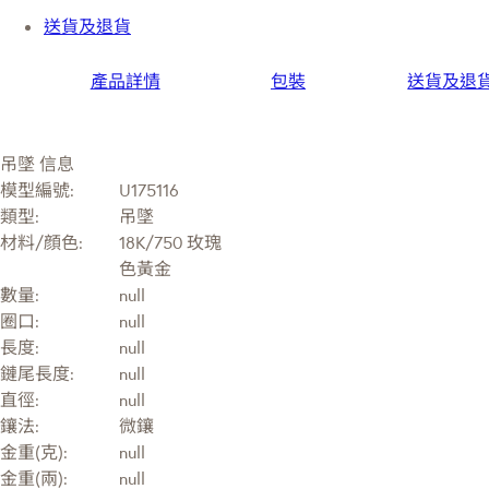
送貨及退貨
產品詳情
包裝
送貨及退
吊墜 信息
模型編號:
U175116
類型:
吊墜
材料/顔色:
18K/750 玫瑰
色黃金
數量:
null
圈口:
null
長度:
null
鏈尾長度:
null
直徑:
null
鑲法:
微鑲
金重(克):
null
金重(兩):
null