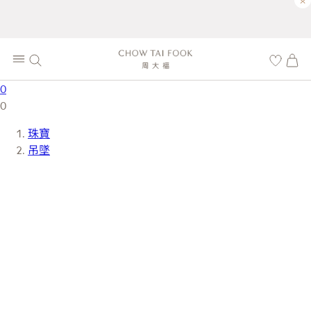
×
0
0
珠寶
吊墜