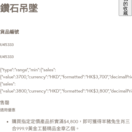
的
鑽石吊墜
收
藏
貨品編號
U45333
U45333
{"type":"range","min":{"sales":
{"value":3700,"currency":"HKD","formatted":"HK$3,700","decimalPrice
{"sales":
{"value":3800,"currency":"HKD","formatted":"HK$3,800","decimalPrice
售罄
適用優惠
購買指定定價產品折實滿$4,800，即可獲得羊豬兔生肖三
合999.9黃金工藝精品金章乙個。