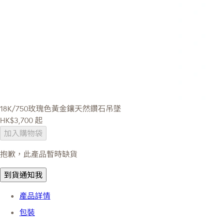
18K/750玫瑰色黃金鑲天然鑽石吊墜
HK$3,700
起
加入購物袋
抱歉，此產品暫時缺貨
到貨通知我
產品詳情
包裝