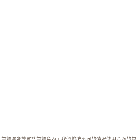
首飾均會放置於首飾盒內，我們將按不同的情況使用合適的包