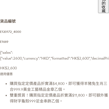
的
收
藏
貨品編號
E120172_4000
E1669
{"sales":
{"value":2600,"currency":"HKD","formatted":"HK$2,600","decimalPrice
HK$2,600
適用優惠
購買指定定價產品折實滿$4,800，即可獲得羊豬兔生肖三
合999.9黃金工藝精品金章乙個。
雙重獎賞！購買指定定價產品折實滿$11,800，即可額外獲
得財字龜殼999足金串飾乙個。