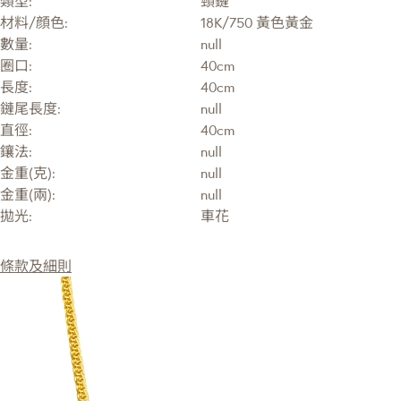
類型:
頸鏈
材料/顔色:
18K/750 黃色黃金
數量:
null
圈口:
40cm
長度:
40cm
鏈尾長度:
null
直徑:
40cm
鑲法:
null
金重(克):
null
金重(兩):
null
拋光:
車花
條款及細則