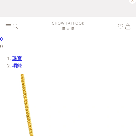
×
0
0
珠寶
項鍊