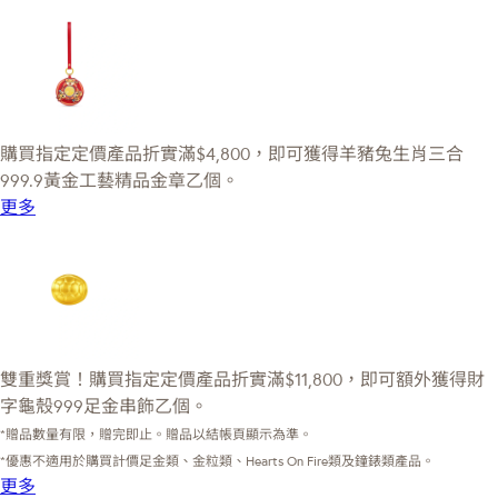
購買指定定價產品折實滿$4,800，即可獲得羊豬兔生肖三合
999.9黃金工藝精品金章乙個。
更多
雙重獎賞！購買指定定價產品折實滿$11,800，即可額外獲得財
字龜殼999足金串飾乙個。
*贈品數量有限，贈完即止。贈品以結帳頁顯示為準。
*優惠不適用於購買計價足金類、金粒類、Hearts On Fire類及鐘錶類產品。
更多