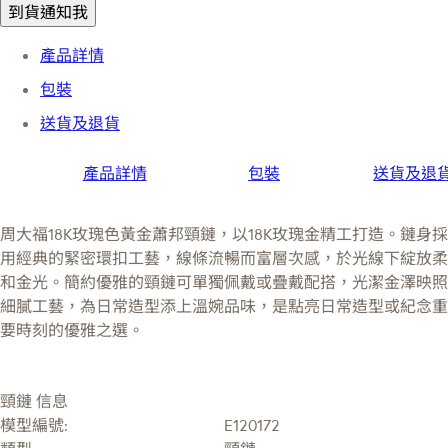
到貨通知我
產品詳情
包裝
送貨及退貨
產品詳情
包裝
送貨及退
周大福18K玫瑰色黃金蕭邦頸鏈，以18K玫瑰金精工打造。鏈身採
用經典的緊密環扣工藝，線條流暢而富層次感，於光線下綻放柔
和金光。簡約優雅的頸鏈可單獨佩戴或疊戴配搭，光潔金澤映照
細膩工藝，為日常造型添上溫婉品味，是點亮日常造型或紀念重
要時刻的優雅之選。
頸鏈 信息
模型編號:
E120172