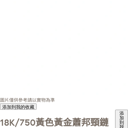
圖片僅供參考請以實物為準
添加到我的收藏
添
加
18K/750黃色黃金蕭邦頸鏈
到
我