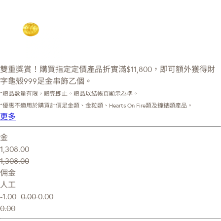
雙重獎賞！購買指定定價產品折實滿$11,800，即可額外獲得財
字龜殼999足金串飾乙個。
*贈品數量有限，贈完即止。贈品以結帳頁顯示為準。
*優惠不適用於購買計價足金類、金粒類、Hearts On Fire類及鐘錶類產品。
更多
金
1,308.00
1,308.00
佣金
人工
-1.00
0.00
0.00
0.00