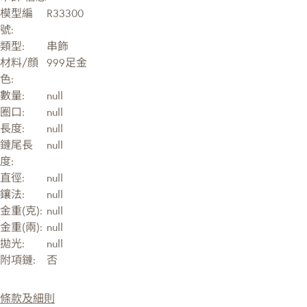
模型編
R33300
號:
類型:
串飾
材料/顔
999足金
色:
數量:
null
圈口:
null
長度:
null
鏈尾長
null
度:
直徑:
null
鑲法:
null
金重(克):
null
金重(兩):
null
拋光:
null
附項鏈:
否
條款及細則