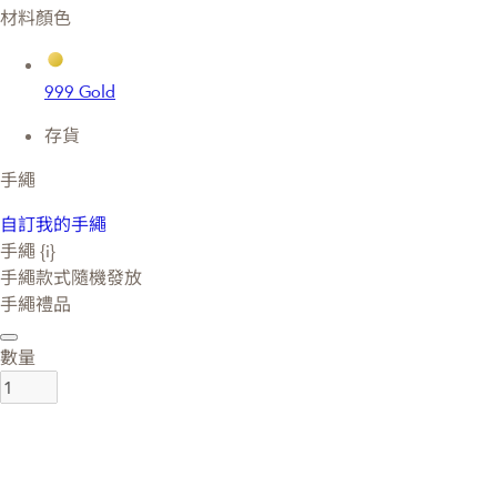
材料顏色
999 Gold
存貨
手繩
自訂我的手繩
手繩 {i}
手繩款式隨機發放
手繩禮品
數量