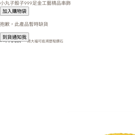
小丸子骰子999足金工藝精品串飾
加入購物袋
抱歉，此產品暫時缺貨
到貨通知我
周大福可追溯歷程鑽石