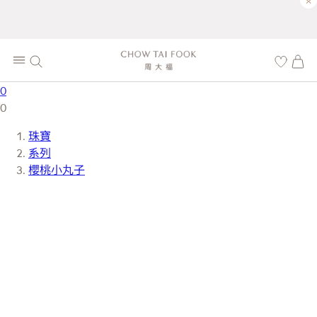
×
0
0
珠寶
系列
櫻桃小丸子