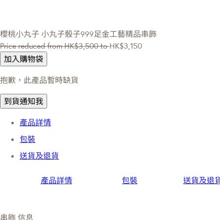
櫻桃小丸子
小丸子骰子999足金工藝精品串飾
Price reduced from
HK$3,500
to
HK$3,150
加入購物袋
抱歉，此產品暫時缺貨
到貨通知我
產品詳情
包裝
送貨及退貨
產品詳情
包裝
送貨及退
串飾 信息