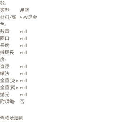
號:
類型:
吊墜
材料/顔
999足金
色:
數量:
null
圈口:
null
長度:
null
鏈尾長
null
度:
直徑:
null
鑲法:
null
金重(克):
null
金重(兩):
null
拋光:
null
附項鏈:
否
條款及細則