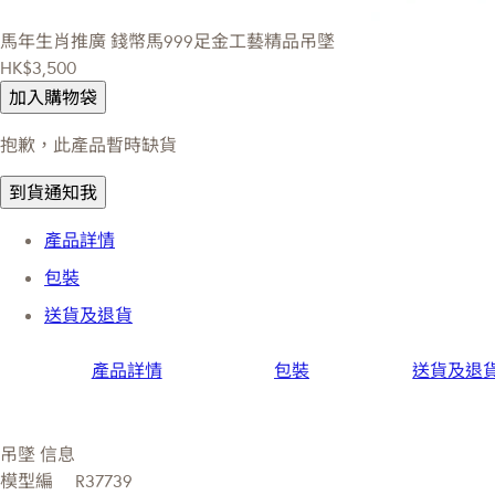
馬年生肖推廣
錢幣馬999足金工藝精品吊墜
HK$3,500
加入購物袋
抱歉，此產品暫時缺貨
到貨通知我
產品詳情
包裝
送貨及退貨
產品詳情
包裝
送貨及退
吊墜 信息
模型編
R37739