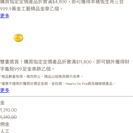
購買指定定價產品折實滿$4,800，即可獲得羊豬兔生肖三合
999.9黃金工藝精品金章乙個。
更多
雙重獎賞！購買指定定價產品折實滿$11,800，即可額外獲得財
字龜殼999足金串飾乙個。
*贈品數量有限，贈完即止。贈品以結帳頁顯示為準。
*優惠不適用於購買計價足金類、金粒類、Hearts On Fire類及鐘錶類產品。
更多
金
1,310.00
1,310.00
佣金
人工