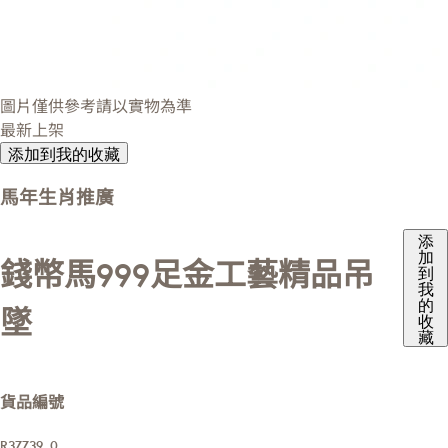
圖片僅供參考請以實物為準
最新上架
添加到我的收藏
馬年生肖推廣
添
加
錢幣馬999足金工藝精品吊
到
我
的
墜
收
藏
貨品編號
R37739_0