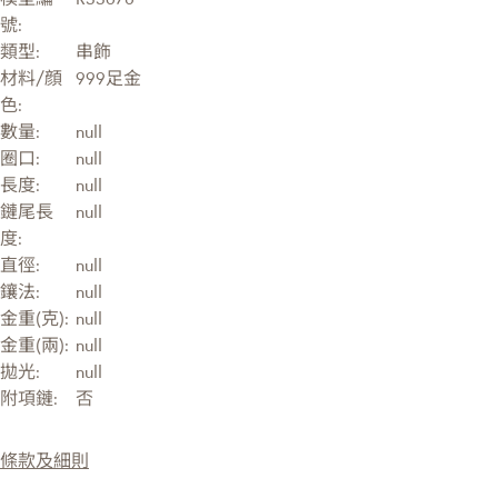
號:
類型:
串飾
材料/顔
999足金
色:
數量:
null
圈口:
null
長度:
null
鏈尾長
null
度:
直徑:
null
鑲法:
null
金重(克):
null
金重(兩):
null
拋光:
null
附項鏈:
否
條款及細則