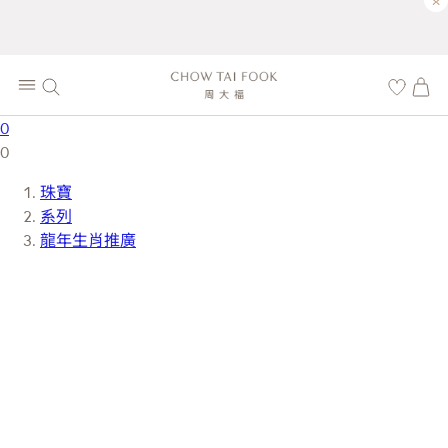
×
0
0
珠寶
系列
龍年生肖推廣