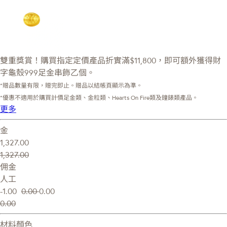
雙重獎賞！購買指定定價產品折實滿$11,800，即可額外獲得財
字龜殼999足金串飾乙個。
*贈品數量有限，贈完即止。贈品以結帳頁顯示為準。
*優惠不適用於購買計價足金類、金粒類、Hearts On Fire類及鐘錶類產品。
更多
金
1,327.00
1,327.00
佣金
人工
-1.00
0.00
0.00
0.00
材料顏色