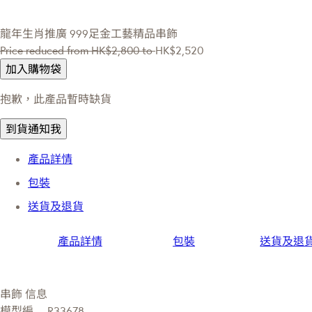
龍年生肖推廣
999足金工藝精品串飾
Price reduced from
HK$2,800
to
HK$2,520
加入購物袋
抱歉，此產品暫時缺貨
到貨通知我
產品詳情
包裝
送貨及退貨
產品詳情
包裝
送貨及退
串飾 信息
模型編
R33678