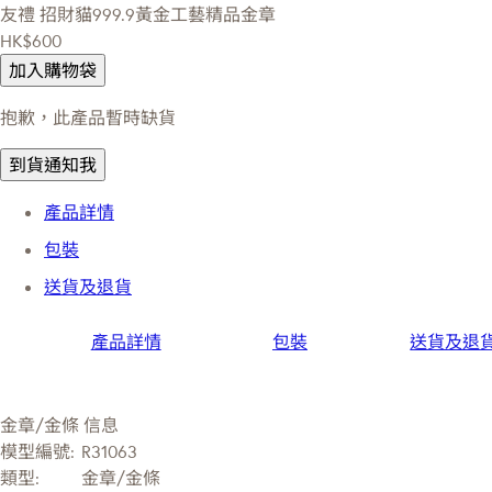
友禮
招財貓999.9黃金工藝精品金章
HK$600
加入購物袋
抱歉，此產品暫時缺貨
到貨通知我
產品詳情
包裝
送貨及退貨
產品詳情
包裝
送貨及退
金章/金條 信息
模型編號:
R31063
類型:
金章/金條