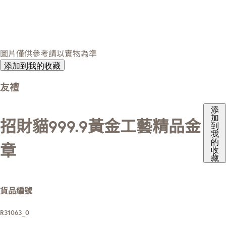
圖片僅供參考請以實物為準
添加到我的收藏
友禮
添
加
招財貓999.9黃金工藝精品金
到
我
的
章
收
藏
貨品編號
R31063_0