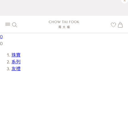
×
0
0
珠寶
系列
友禮