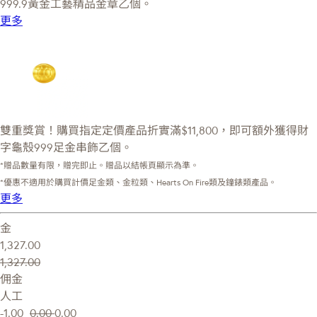
999.9黃金工藝精品金章乙個。
更多
雙重獎賞！購買指定定價產品折實滿$11,800，即可額外獲得財
字龜殼999足金串飾乙個。
*贈品數量有限，贈完即止。贈品以結帳頁顯示為準。
*優惠不適用於購買計價足金類、金粒類、Hearts On Fire類及鐘錶類產品。
更多
金
1,327.00
1,327.00
佣金
人工
-1.00
0.00
0.00