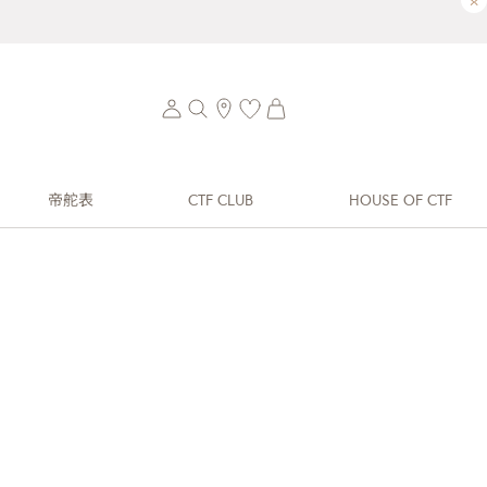
×
帝舵表
CTF CLUB
HOUSE OF CTF