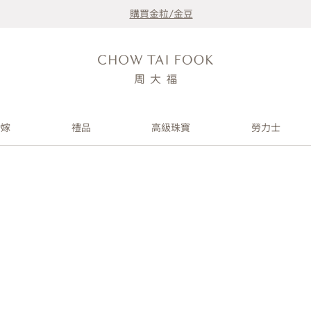
購買金粒/金豆
婚嫁
禮品
高級珠寶
勞力士