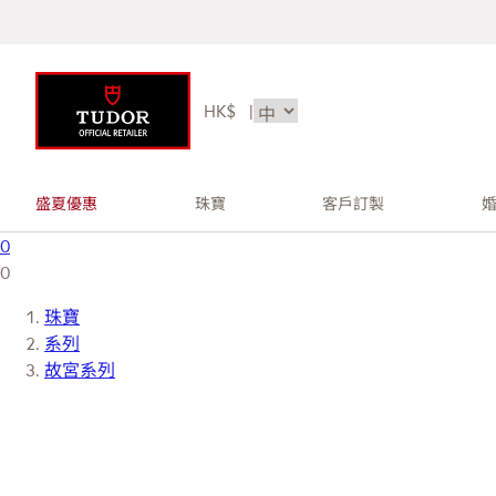
HK$
|
盛夏優惠
珠寶
客戶訂製
0
0
珠寶
系列
故宮系列