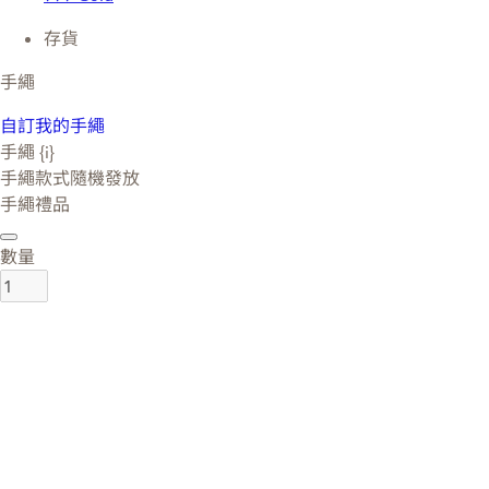
存貨
手繩
自訂我的手繩
手繩 {i}
手繩款式隨機發放
手繩禮品
數量