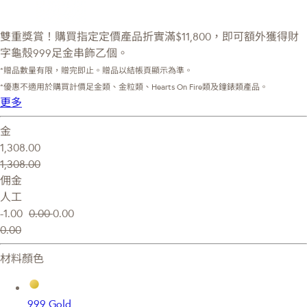
雙重獎賞！購買指定定價產品折實滿$11,800，即可額外獲得財
字龜殼999足金串飾乙個。
*贈品數量有限，贈完即止。贈品以結帳頁顯示為準。
*優惠不適用於購買計價足金類、金粒類、Hearts On Fire類及鐘錶類產品。
更多
金
1,308.00
1,308.00
佣金
人工
-1.00
0.00
0.00
0.00
材料顏色
999 Gold