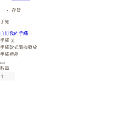
存貨
手繩
自訂我的手繩
手繩 {i}
手繩款式隨機發放
手繩禮品
數量