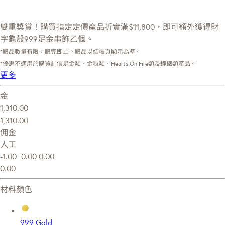
雙重獎賞！購買指定定價產品折實滿$11,800，即可額外獲得財
字龜殼999足金串飾乙個。
*贈品數量有限，贈完即止。贈品以結帳頁顯示為準。
*優惠不適用於購買計價足金類、金粒類、Hearts On Fire類及鐘錶類產品。
更多
金
1,310.00
1,310.00
佣金
人工
-1.00
0.00
0.00
0.00
材料顏色
999 Gold