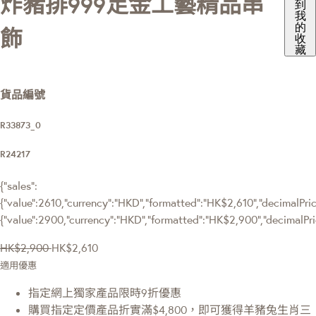
炸豬排999足金工藝精品串
到
我
的
飾
收
藏
貨品編號
R33873_0
R24217
{"sales":
{"value":2610,"currency":"HKD","formatted":"HK$2,610","decimalPrice
{"value":2900,"currency":"HKD","formatted":"HK$2,900","decimalPri
HK$2,900
HK$2,610
適用優惠
指定網上獨家產品限時9折優惠
購買指定定價產品折實滿$4,800，即可獲得羊豬兔生肖三