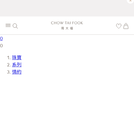
×
0
0
珠寶
系列
情約