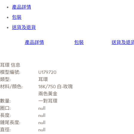
產品詳情
包裝
送貨及退貨
產品詳情
包裝
送貨及退
耳環 信息
模型編號:
U179720
類型:
耳環
材料/顔色:
18K/750 白-玫瑰
兩色黃金
數量:
一對耳環
圈口:
null
長度:
null
鏈尾長度:
null
直徑:
null