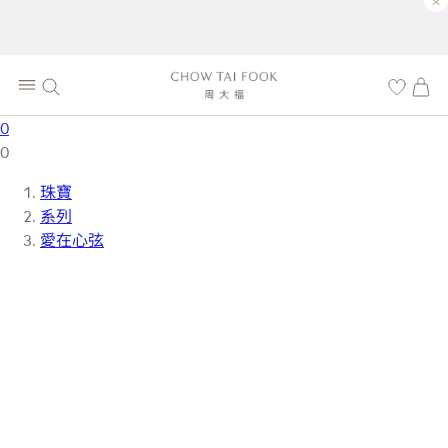
×
0
0
珠寶
系列
愛在心弦