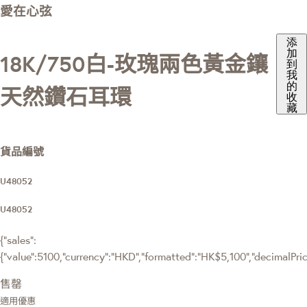
愛在心弦
添
加
18K/750白-玫瑰兩色黃金鑲
到
我
的
天然鑽石耳環
收
藏
貨品編號
U48052
U48052
{"sales":
{"value":5100,"currency":"HKD","formatted":"HK$5,100","decimalPrice"
售罄
適用優惠