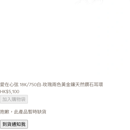
愛在心弦
18K/750白-玫瑰兩色黃金鑲天然鑽石耳環
HK$5,100
加入購物袋
抱歉，此產品暫時缺貨
到貨通知我