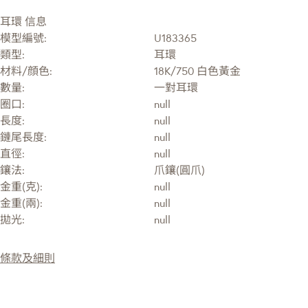
耳環 信息
模型編號:
U183365
類型:
耳環
材料/顔色:
18K/750 白色黃金
數量:
一對耳環
圈口:
null
長度:
null
鏈尾長度:
null
直徑:
null
鑲法:
爪鑲(圓爪)
金重(克):
null
金重(兩):
null
拋光:
null
條款及細則