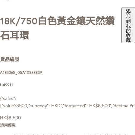
添
加
18K/750白色黃金鑲天然鑽
到
我
的
石耳環
收
藏
貨品編號
A183365_05A10288839
U49911
{"sales":
{"value":8500,"currency":"HKD","formatted":"HK$8,500","decimalPrice
HK$8,500
適用優惠