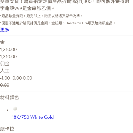
雙重獎賞！購買指定定價產品折實滿$11,800，即可額外獲得財
字龜殼999足金串飾乙個。
*贈品數量有限，贈完即止。贈品以結帳頁顯示為準。
*優惠不適用於購買計價足金類、金粒類、Hearts On Fire類及鐘錶類產品。
更多
金
1,310.00
1,310.00
佣金
人工
-1.00
0.00
0.00
0.00
材料顏色
18K/750 White Gold
總卡拉