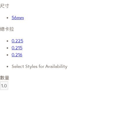
尺寸
56mm
總卡拉
0.225
0.215
0.216
Select Styles for Availability
數量