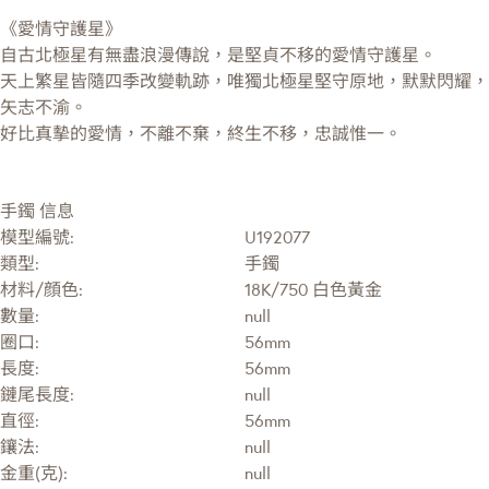
《愛情守護星》
自古北極星有無盡浪漫傳說，是堅貞不移的愛情守護星。
天上繁星皆隨四季改變軌跡，唯獨北極星堅守原地，默默閃耀，
矢志不渝。
好比真摰的愛情，不離不棄，終生不移，忠誠惟一。
手鐲 信息
模型編號:
U192077
類型:
手鐲
材料/顔色:
18K/750 白色黃金
數量:
null
圈口:
56mm
長度:
56mm
鏈尾長度:
null
直徑:
56mm
鑲法:
null
金重(克):
null