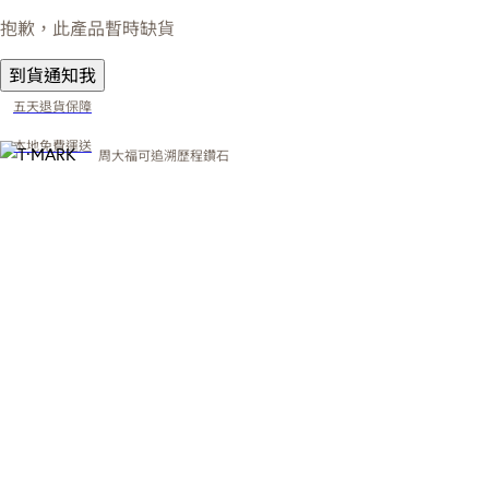
抱歉，此產品暫時缺貨
到貨通知我
五天退貨保障
本地免費運送
周大福可追溯歷程鑽石