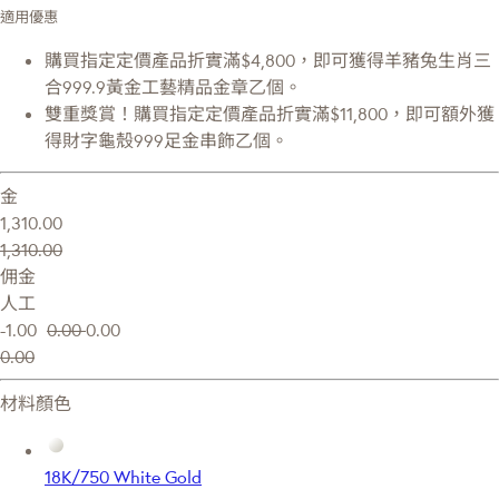
適用優惠
購買指定定價產品折實滿$4,800，即可獲得羊豬兔生肖三
合999.9黃金工藝精品金章乙個。
雙重獎賞！購買指定定價產品折實滿$11,800，即可額外獲
得財字龜殼999足金串飾乙個。
金
1,310.00
1,310.00
佣金
人工
-1.00
0.00
0.00
0.00
材料顏色
18K/750 White Gold