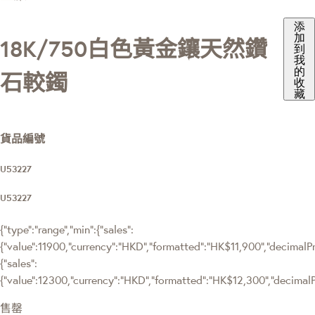
添
加
18K/750白色黃金鑲天然鑽
到
我
的
石較鐲
收
藏
貨品編號
U53227
U53227
{"type":"range","min":{"sales":
{"value":11900,"currency":"HKD","formatted":"HK$11,900","decimalPric
{"sales":
{"value":12300,"currency":"HKD","formatted":"HK$12,300","decimalPri
售罄