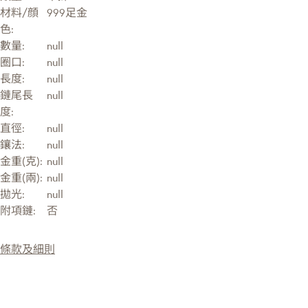
材料/顔
999足金
色:
數量:
null
圈口:
null
長度:
null
鏈尾長
null
度:
直徑:
null
鑲法:
null
金重(克):
null
金重(兩):
null
拋光:
null
附項鏈:
否
條款及細則