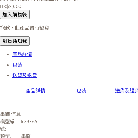
HK$2,800
加入購物袋
抱歉，此產品暫時缺貨
到貨通知我
產品詳情
包裝
送貨及退貨
產品詳情
包裝
送貨及退
串飾 信息
模型編
R28766
號:
類型:
串飾