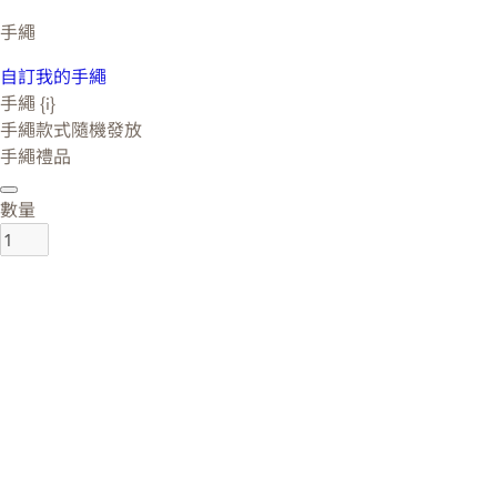
手繩
自訂我的手繩
手繩 {i}
手繩款式隨機發放
手繩禮品
數量