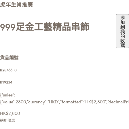
虎年生肖推廣
添
加
999足金工藝精品串飾
到
我
的
收
藏
貨品編號
R28766_0
R19234
{"sales":
{"value":2800,"currency":"HKD","formatted":"HK$2,800","decimalPrice
HK$2,800
適用優惠