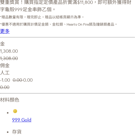
雙重獎賞！購買指定定價產品折實滿$11,800，即可額外獲得財
字龜殼999足金串飾乙個。
*贈品數量有限，贈完即止。贈品以結帳頁顯示為準。
*優惠不適用於購買計價足金類、金粒類、Hearts On Fire類及鐘錶類產品。
更多
金
1,308.00
1,308.00
佣金
人工
-1.00
0.00
0.00
0.00
材料顏色
999 Gold
存貨