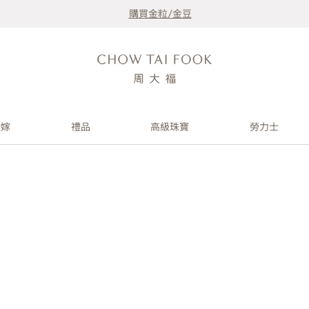
購買金粒/金豆
婚嫁
禮品
高級珠寶
勞力士