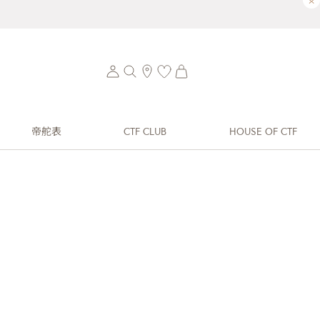
×
帝舵表
CTF CLUB
HOUSE OF CTF