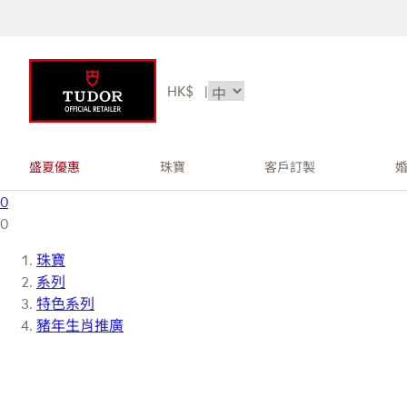
HK$
|
盛夏優惠
珠寶
客戶訂製
0
0
珠寶
系列
特色系列
豬年生肖推廣