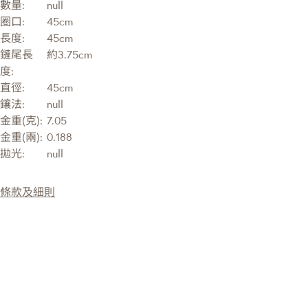
數量:
null
圈口:
45cm
長度:
45cm
鏈尾長
約3.75cm
度:
直徑:
45cm
鑲法:
null
金重(克):
7.05
金重(兩):
0.188
拋光:
null
條款及細則