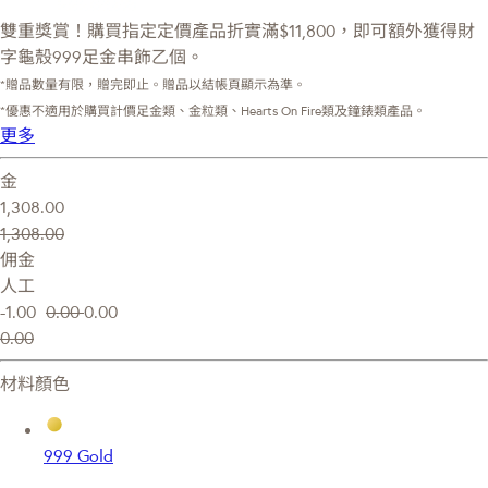
雙重獎賞！購買指定定價產品折實滿$11,800，即可額外獲得財
字龜殼999足金串飾乙個。
*贈品數量有限，贈完即止。贈品以結帳頁顯示為準。
*優惠不適用於購買計價足金類、金粒類、Hearts On Fire類及鐘錶類產品。
更多
金
1,308.00
1,308.00
佣金
人工
-1.00
0.00
0.00
0.00
材料顏色
999 Gold