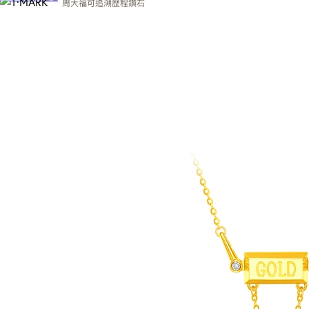
周大福可追溯歷程鑽石