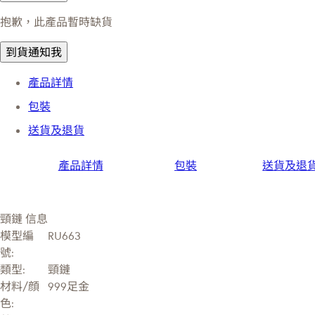
抱歉，此產品暫時缺貨
到貨通知我
產品詳情
包裝
送貨及退貨
產品詳情
包裝
送貨及退
頸鏈 信息
模型編
RU663
號:
類型:
頸鏈
材料/顔
999足金
色: