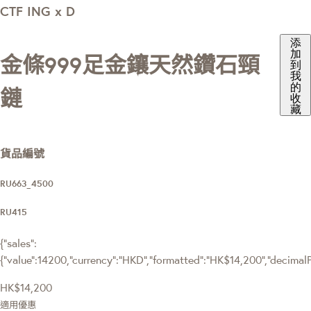
CTF ING x D
添
加
金條999足金鑲天然鑽石頸
到
我
的
鏈
收
藏
貨品編號
RU663_4500
RU415
{"sales":
{"value":14200,"currency":"HKD","formatted":"HK$14,200","decimalPri
HK$14,200
適用優惠