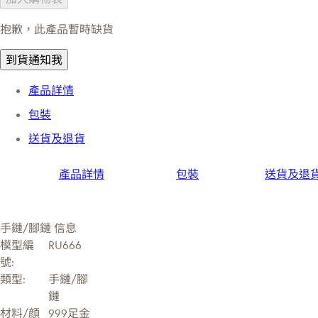
抱歉，此產品暫時缺貨
到貨通知我
產品詳情
包裝
送貨及退貨
產品詳情
包裝
送貨及退
手鏈/腳鏈 信息
模型編
RU666
號:
類型:
手鏈/腳
鏈
材料/顔
999足金