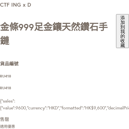
CTF ING x D
添
加
金條999足金鑲天然鑽石手
到
我
的
鏈
收
藏
貨品編號
RU418
RU418
{"sales":
{"value":9600,"currency":"HKD","formatted":"HK$9,600","decimalPrice
售罄
適用優惠