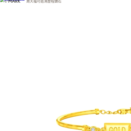
周大福可追溯歷程鑽石