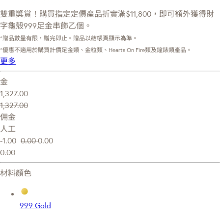
雙重獎賞！購買指定定價產品折實滿$11,800，即可額外獲得財
字龜殼999足金串飾乙個。
*贈品數量有限，贈完即止。贈品以結帳頁顯示為準。
*優惠不適用於購買計價足金類、金粒類、Hearts On Fire類及鐘錶類產品。
更多
金
1,327.00
1,327.00
佣金
人工
-1.00
0.00
0.00
0.00
材料顏色
999 Gold