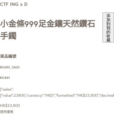
CTF ING x D
添
加
小金條999足金鑲天然鑽石
到
我
的
手鐲
收
藏
貨品編號
RU690_5600
RU441
{"sales":
{"value":23800,"currency":"HKD","formatted":"HK$23,800","decimalPr
HK$23,800
適用優惠