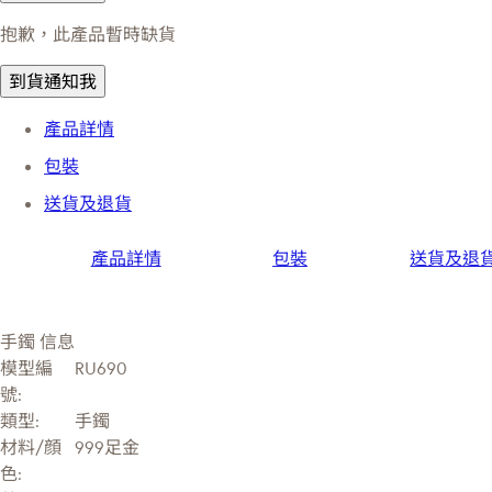
抱歉，此產品暫時缺貨
到貨通知我
產品詳情
包裝
送貨及退貨
產品詳情
包裝
送貨及退
手鐲 信息
模型編
RU690
號:
類型:
手鐲
材料/顔
999足金
色: