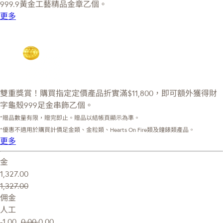
999.9黃金工藝精品金章乙個。
更多
雙重獎賞！購買指定定價產品折實滿$11,800，即可額外獲得財
字龜殼999足金串飾乙個。
*贈品數量有限，贈完即止。贈品以結帳頁顯示為準。
*優惠不適用於購買計價足金類、金粒類、Hearts On Fire類及鐘錶類產品。
更多
金
1,327.00
1,327.00
佣金
人工
-1.00
0.00
0.00