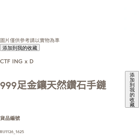
圖片僅供參考請以實物為準
添加到我的收藏
CTF ING x D
添
加
999足金鑲天然鑽石手鏈
到
我
的
收
藏
貨品編號
RU1126_1625