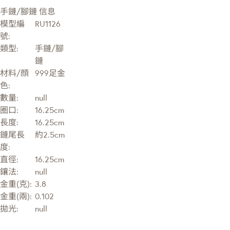
手鏈/腳鏈 信息
模型編
RU1126
號:
類型:
手鏈/腳
鏈
材料/顔
999足金
色:
數量:
null
圈口:
16.25cm
長度:
16.25cm
鏈尾長
約2.5cm
度:
直徑:
16.25cm
鑲法:
null
金重(克):
3.8
金重(兩):
0.102
拋光:
null