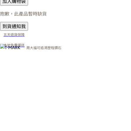
加入購物袋
抱歉，此產品暫時缺貨
到貨通知我
五天退貨保障
本地免費運送
周大福可追溯歷程鑽石