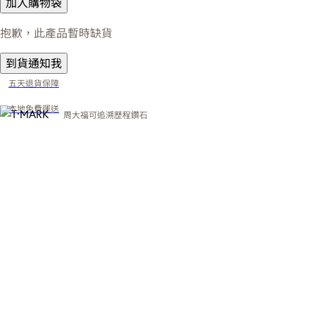
加入購物袋
抱歉，此產品暫時缺貨
到貨通知我
五天退貨保障
本地免費運送
周大福可追溯歷程鑽石