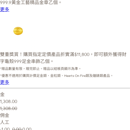
999.9黃金工藝精品金章乙個。
更多
雙重獎賞！購買指定定價產品折實滿$11,800，即可額外獲得財
字龜殼999足金串飾乙個。
*贈品數量有限，贈完即止。贈品以結帳頁顯示為準。
*優惠不適用於購買計價足金類、金粒類、Hearts On Fire類及鐘錶類產品。
更多
金
1,308.00
1,308.00
佣金
人工
-1.00
0.00
0.00