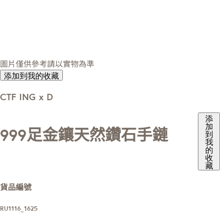
圖片僅供參考請以實物為準
添加到我的收藏
CTF ING x D
添
加
999足金鑲天然鑽石手鏈
到
我
的
收
藏
貨品編號
RU1116_1625