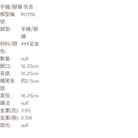
手鏈/腳鏈 信息
模型編
RU1116
號:
類型:
手鏈/腳
鏈
材料/顔
999足金
色:
數量:
null
圈口:
16.25cm
長度:
16.25cm
鏈尾長
約2.5cm
度:
直徑:
16.25cm
鑲法:
null
金重(克):
3.95
金重(兩):
0.106
拋光:
null