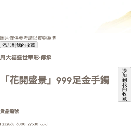
圖片僅供參考請以實物為準
添加到我的收藏
周大福盛世華彩·傳承
添
加
「花開盛景」999足金手鐲
到
我
的
收
藏
貨品編號
F232868_6000_29530_gold