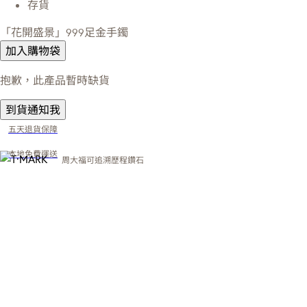
存貨
「花開盛景」999足金手鐲
加入購物袋
抱歉，此產品暫時缺貨
到貨通知我
五天退貨保障
本地免費運送
周大福可追溯歷程鑽石