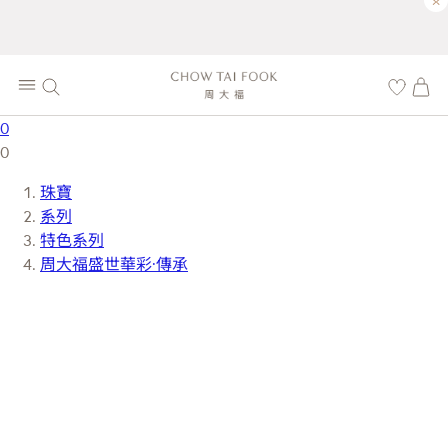
×
0
0
珠寶
系列
特色系列
周大福盛世華彩·傳承