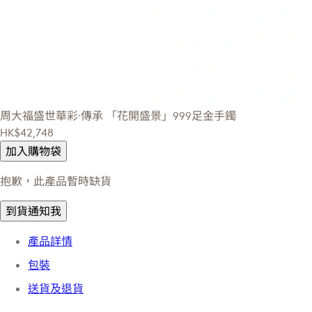
周大福盛世華彩·傳承
「花開盛景」999足金手鐲
HK$42,748
加入購物袋
抱歉，此產品暫時缺貨
到貨通知我
產品詳情
包裝
送貨及退貨