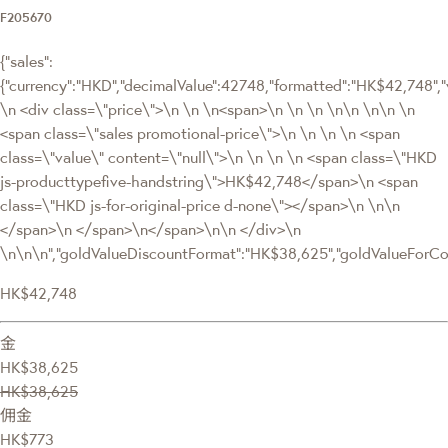
F205670
{"sales":
{"currency":"HKD","decimalValue":42748,"formatted":"HK$42,748
\n <div class=\"price\">\n \n \n<span>\n \n \n \n\n \n\n \n
<span class=\"sales promotional-price\">\n \n \n \n <span
class=\"value\" content=\"null\">\n \n \n \n <span class=\"HKD
js-producttypefive-handstring\">HK$42,748</span>\n <span
class=\"HKD js-for-original-price d-none\"></span>\n \n\n
</span>\n </span>\n</span>\n\n </div>\n
\n\n\n","goldValueDiscountFormat":"HK$38,625","goldValueFor
HK$42,748
金
HK$38,625
HK$38,625
佣金
HK$773