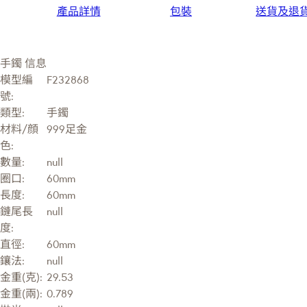
產品詳情
包裝
送貨及退
手鐲 信息
模型編
F232868
號:
類型:
手鐲
材料/顔
999足金
色:
數量:
null
圈口:
60mm
長度:
60mm
鏈尾長
null
度:
直徑:
60mm
鑲法:
null
金重(克):
29.53
金重(兩):
0.789