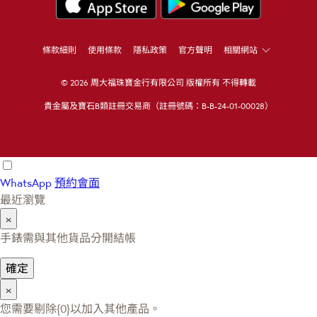
條款細則
使用條款
隱私政策
官方聲明
相關網站
© 2026 周大福珠寶金行有限公司 版權所有 不得轉載
貴金屬及寶石B類註冊交易商（註冊號碼：B-B-24-01-00028）
WhatsApp
預約會面
最近瀏覽
×
手錶需與其他貨品分開結帳
確定
×
您需要剔除{0}以加入其他產品。