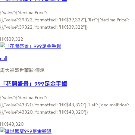
{"sales":{"decimalPrice":
{},"value":39322,"formatted":"HK$39,322"},"list":{"decimalPrice":
{},"value":39322,"formatted":"HK$39,322"}}
HK$39,322
null
周大福盛世華彩·傳承
「花開盛景」999足金手鐲
{"sales":{"decimalPrice":
{},"value":43320,"formatted":"HK$43,320"},"list":{"decimalPrice":
{},"value":43320,"formatted":"HK$43,320"}}
HK$43,320