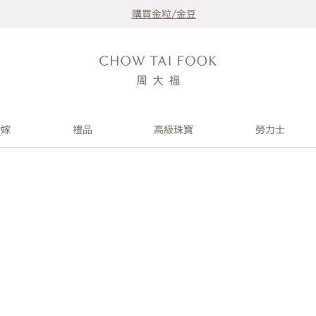
購買金粒/金豆
婚嫁
禮品
高級珠寶
勞力士