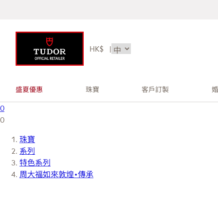
HK$
|
盛夏優惠
珠寶
客戶訂製
0
0
珠寶
系列
特色系列
周大福如來敦煌•傳承