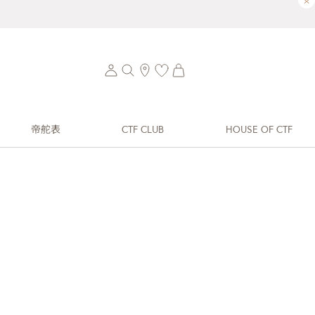
×
帝舵表
CTF CLUB
HOUSE OF CTF