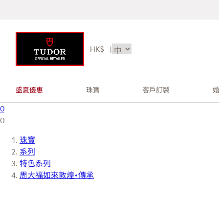
HK$
|
盛夏優惠
珠寶
客戶訂製
0
0
珠寶
系列
特色系列
周大福如來敦煌•傳承