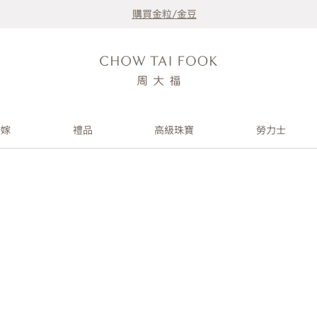
購買金粒/金豆
婚嫁
禮品
高級珠寶
勞力士