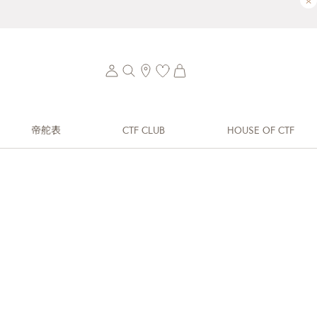
×
帝舵表
CTF CLUB
HOUSE OF CTF