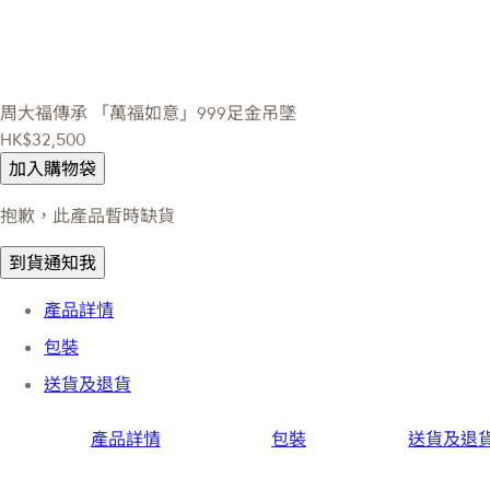
周大福傳承
「萬福如意」999足金吊墜
HK$32,500
加入購物袋
抱歉，此產品暫時缺貨
到貨通知我
產品詳情
包裝
送貨及退貨
產品詳情
包裝
送貨及退