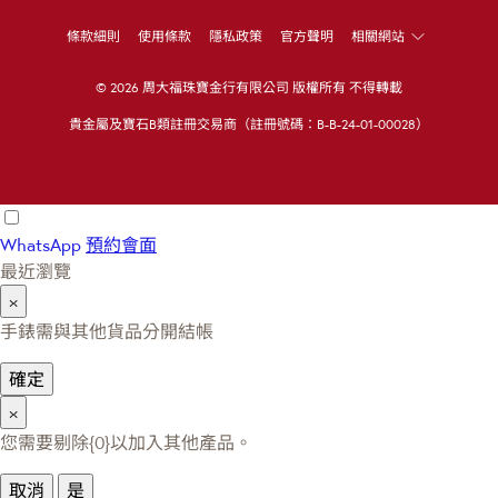
條款細則
使用條款
隱私政策
官方聲明
相關網站
© 2026 周大福珠寶金行有限公司 版權所有 不得轉載
貴金屬及寶石B類註冊交易商（註冊號碼：B-B-24-01-00028）
WhatsApp
預約會面
最近瀏覽
×
手錶需與其他貨品分開結帳
確定
×
您需要剔除{0}以加入其他產品。
取消
是