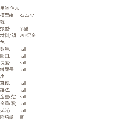
吊墜 信息
模型編
R32347
號:
類型:
吊墜
材料/顔
999足金
色:
數量:
null
圈口:
null
長度:
null
鏈尾長
null
度:
直徑:
null
鑲法:
null
金重(克):
null
金重(兩):
null
拋光:
null
附項鏈:
否