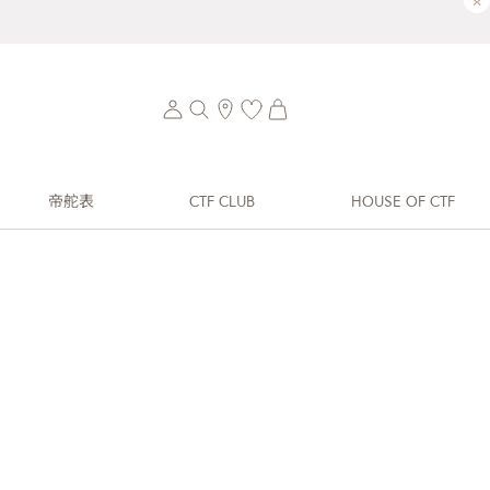
×
帝舵表
CTF CLUB
HOUSE OF CTF