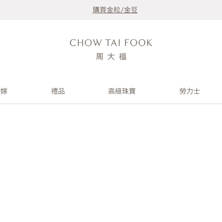
購買金粒/金豆
婚嫁
禮品
高級珠寶
勞力士