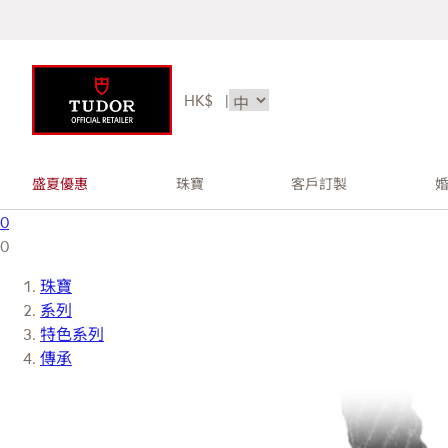
HK$
|
盛夏優惠
珠寶
客戶訂製
0
0
珠寶
系列
特色系列
傳承