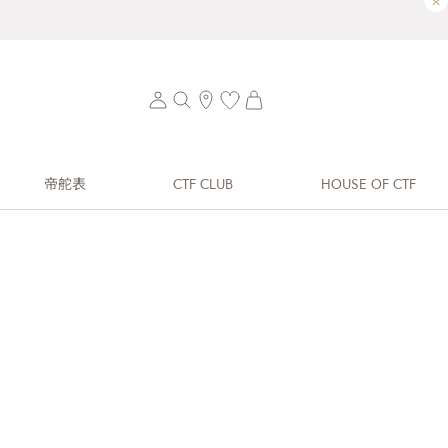
×
帝舵表
CTF CLUB
HOUSE OF CTF