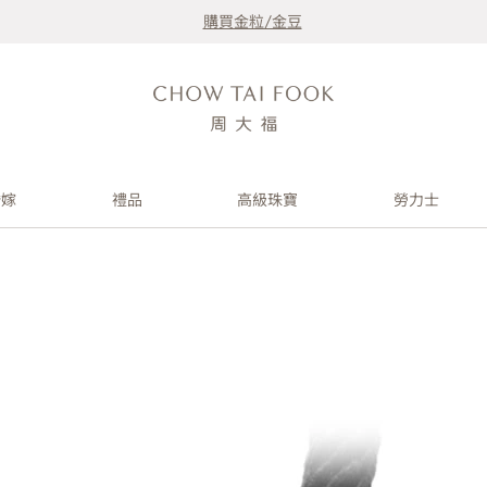
購買金粒/金豆
婚嫁
禮品
高級珠寶
勞力士