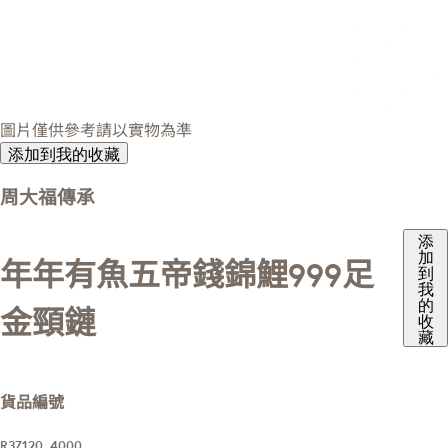
圖片僅供參考請以實物為準
添加到我的收藏
周大福傳承
添
加
年年有魚五帝錢錦鯉999足
到
我
的
金頸鏈
收
藏
貨品編號
R37120_4000