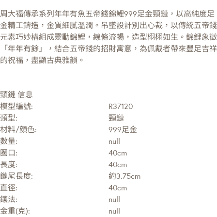
周大福傳承系列年年有魚五帝錢錦鯉999足金頸鏈，以高純度足
金精工鑄造，金質細膩溫潤。吊墜設計別出心裁，以傳統五帝錢
元素巧妙構組成靈動錦鯉，線條流暢，造型栩栩如生。錦鯉象徵
「年年有餘」，結合五帝錢的招財寓意，為佩戴者帶來豐足吉祥
的祝福，盡顯古典雅韻。
頸鏈 信息
模型編號:
R37120
類型:
頸鏈
材料/顔色:
999足金
數量:
null
圈口:
40cm
長度:
40cm
鏈尾長度:
約3.75cm
直徑:
40cm
鑲法:
null
金重(克):
null