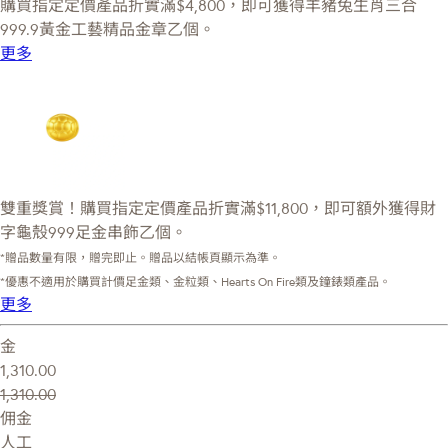
購買指定定價產品折實滿$4,800，即可獲得羊豬兔生肖三合
999.9黃金工藝精品金章乙個。
更多
雙重獎賞！購買指定定價產品折實滿$11,800，即可額外獲得財
字龜殼999足金串飾乙個。
*贈品數量有限，贈完即止。贈品以結帳頁顯示為準。
*優惠不適用於購買計價足金類、金粒類、Hearts On Fire類及鐘錶類產品。
更多
金
1,310.00
1,310.00
佣金
人工