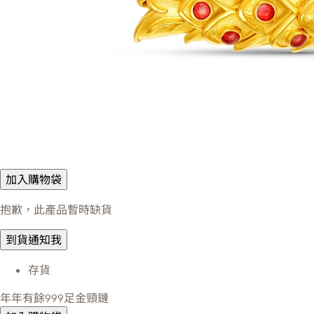
加入購物袋
抱歉，此產品暫時缺貨
到貨通知我
存貨
年年有餘999足金頸鏈