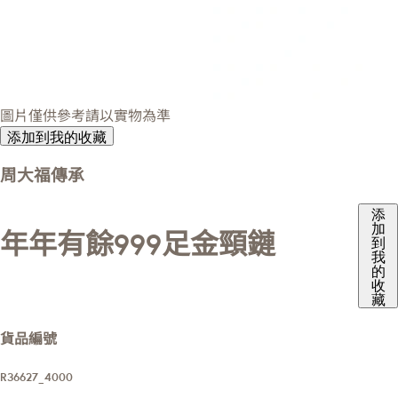
圖片僅供參考請以實物為準
添加到我的收藏
周大福傳承
添
加
年年有餘999足金頸鏈
到
我
的
收
藏
貨品編號
R36627_4000