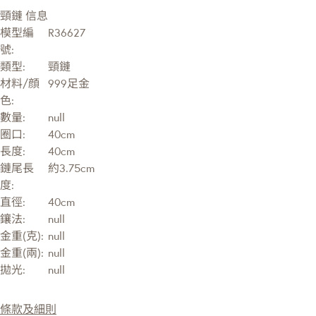
頸鏈 信息
模型編
R36627
號:
類型:
頸鏈
材料/顔
999足金
色:
數量:
null
圈口:
40cm
長度:
40cm
鏈尾長
約3.75cm
度:
直徑:
40cm
鑲法:
null
金重(克):
null
金重(兩):
null
拋光:
null
條款及細則