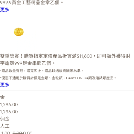
999.9黃金工藝精品金章乙個。
更多
雙重獎賞！購買指定定價產品折實滿$11,800，即可額外獲得財
字龜殼999足金串飾乙個。
*贈品數量有限，贈完即止。贈品以結帳頁顯示為準。
*優惠不適用於購買計價足金類、金粒類、Hearts On Fire類及鐘錶類產品。
更多
金
1,296.00
1,296.00
佣金
人工
-1.00
0.00
0.00